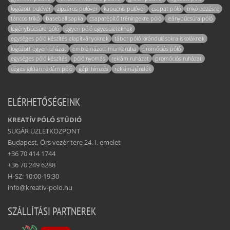
logózott pulóver
zipzáros pulóver
kapucnis pulóver
csapat póló
trikó edzésre
táncos trikó
baseball sapka
csapatépítő tréningekre póló
leánybúcsúra póló
legénybúcsúra póló
egyen póló egyesületeknek
egységes póló készítés alapítványoknak
tábor póló kirándulásokra iskoláknak
logózott egyenruházat
emblémázott munkaruha
promóciós póló
egységes póló készítés
póló nyomás
reklám ruházat
promóciós ruházat
céges gildan reklám póló
gépi hímzés
reklámajándék
ELÉRHETŐSÉGEINK
KREATÍV PÓLÓ STÚDIÓ
SUGÁR ÜZLETKÖZPONT
Budapest, Örs vezér tere 24. I. emelet
+36 70 414 1744
+36 70 249 6288
H-SZ: 10:00-19:30
info@kreativ-polo.hu
SZÁLLÍTÁSI PARTNEREK