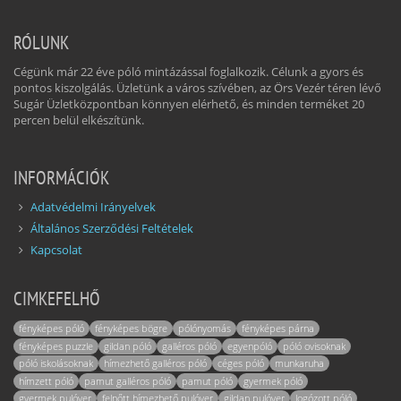
RÓLUNK
Cégünk már 22 éve póló mintázással foglalkozik. Célunk a gyors és
pontos kiszolgálás. Üzletünk a város szívében, az Örs Vezér téren lévő
Sugár Üzletközpontban könnyen elérhető, és minden terméket 20
percen belül elkészítünk.
INFORMÁCIÓK
Adatvédelmi Irányelvek
Általános Szerződési Feltételek
Kapcsolat
CIMKEFELHŐ
fényképes póló
fényképes bögre
pólónyomás
fényképes párna
fényképes puzzle
gildan póló
galléros póló
egyenpóló
póló ovisoknak
póló iskolásoknak
hímezhető galléros póló
céges póló
munkaruha
hímzett póló
pamut galléros póló
pamut póló
gyermek póló
gyermek pulóver
felnőtt hímezhető pulóver
gildan pulóver
logózott póló