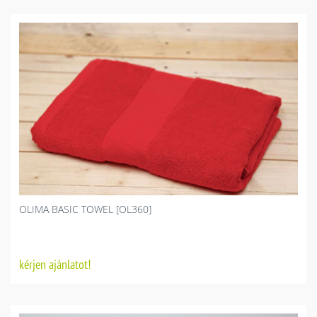
OLIMA BASIC TOWEL [OL360]
kérjen ajánlatot!