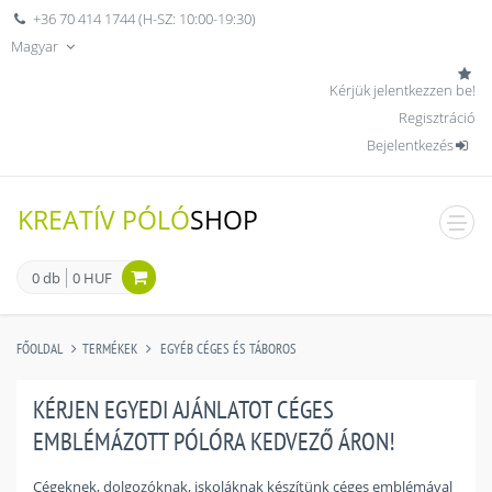
+36 70 414 1744 (H-SZ: 10:00-19:30)
Magyar
Kérjük jelentkezzen be!
Regisztráció
Bejelentkezés
KREATÍV PÓLÓ
SHOP
men
0 db
0 HUF
FŐOLDAL
TERMÉKEK
EGYÉB CÉGES ÉS TÁBOROS
KÉRJEN EGYEDI AJÁNLATOT CÉGES
EMBLÉMÁZOTT PÓLÓRA KEDVEZŐ ÁRON!
Cégeknek, dolgozóknak, iskoláknak készítünk céges emblémával