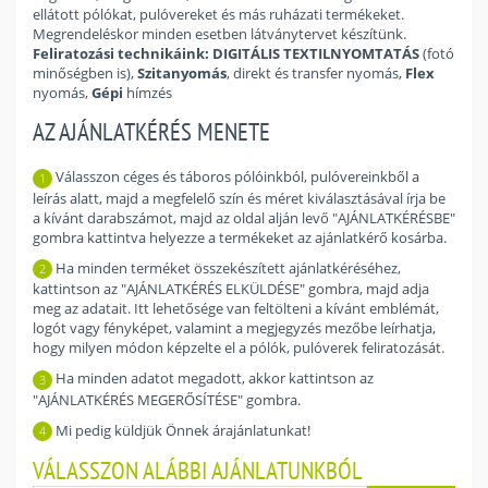
ellátott pólókat, pulóvereket és más ruházati termékeket.
Megrendeléskor minden esetben látványtervet készítünk.
Feliratozási technikáink:
DIGITÁLIS TEXTILNYOMTATÁS
(fotó
minőségben is),
Szitanyomás
, direkt és transfer nyomás,
Flex
nyomás,
Gépi
hímzés
AZ AJÁNLATKÉRÉS MENETE
Válasszon céges és táboros pólóinkból, pulóvereinkből a
1
leírás alatt, majd a megfelelő szín és méret kiválasztásával írja be
a kívánt darabszámot, majd az oldal alján levő "AJÁNLATKÉRÉSBE"
gombra kattintva helyezze a termékeket az ajánlatkérő kosárba.
Ha minden terméket összekészített ajánlatkéréséhez,
2
kattintson az "AJÁNLATKÉRÉS ELKÜLDÉSE" gombra, majd adja
meg az adatait. Itt lehetősége van feltölteni a kívánt emblémát,
logót vagy fényképet, valamint a megjegyzés mezőbe leírhatja,
hogy milyen módon képzelte el a pólók, pulóverek feliratozását.
Ha minden adatot megadott, akkor kattintson az
3
"AJÁNLATKÉRÉS MEGERŐSÍTÉSE" gombra.
Mi pedig küldjük Önnek árajánlatunkat!
4
VÁLASSZON ALÁBBI AJÁNLATUNKBÓL