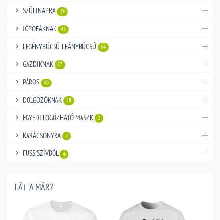
SZÜLINAPRA
29
JÓPOFÁKNAK
43
LEGÉNYBÚCSÚ-LEÁNYBÚCSÚ
64
GAZDIKNAK
87
PÁROS
30
DOLGOZÓKNAK
28
EGYEDI LOGÓZHATÓ MASZK
2
KARÁCSONYRA
7
FUSS SZÍVBŐL
4
LÁTTA MÁR?