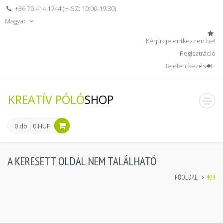
+36 70 414 1744 (H-SZ: 10:00-19:30)
Magyar
Kérjük jelentkezzen be!
Regisztráció
Bejelentkezés
KREATÍV PÓLÓ
SHOP
men
0 db
0 HUF
A KERESETT OLDAL NEM TALÁLHATÓ
FŐOLDAL
404