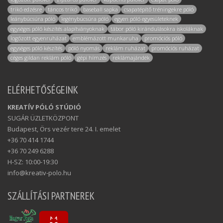
trikó edzésre
táncos trikó
baseball sapka
csapatépítő tréningekre póló
leánybúcsúra póló
legénybúcsúra póló
egyen póló egyesületeknek
egységes póló készítés alapítványoknak
tábor póló kirándulásokra iskoláknak
logózott egyenruházat
emblémázott munkaruha
promóciós póló
egységes póló készítés
póló nyomás
reklám ruházat
promóciós ruházat
céges gildan reklám póló
gépi hímzés
reklámajándék
ELÉRHETŐSÉGEINK
KREATÍV PÓLÓ STÚDIÓ
SUGÁR ÜZLETKÖZPONT
Budapest, Örs vezér tere 24. I. emelet
+36 70 414 1744
+36 70 249 6288
H-SZ: 10:00-19:30
info@kreativ-polo.hu
SZÁLLÍTÁSI PARTNEREK