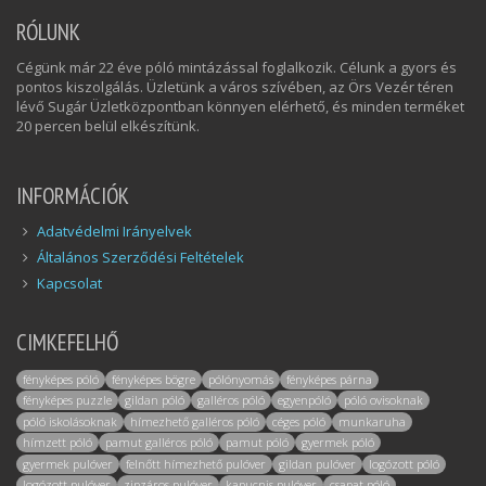
RÓLUNK
Cégünk már 22 éve póló mintázással foglalkozik. Célunk a gyors és
pontos kiszolgálás. Üzletünk a város szívében, az Örs Vezér téren
lévő Sugár Üzletközpontban könnyen elérhető, és minden terméket
20 percen belül elkészítünk.
INFORMÁCIÓK
Adatvédelmi Irányelvek
Általános Szerződési Feltételek
Kapcsolat
CIMKEFELHŐ
fényképes póló
fényképes bögre
pólónyomás
fényképes párna
fényképes puzzle
gildan póló
galléros póló
egyenpóló
póló ovisoknak
póló iskolásoknak
hímezhető galléros póló
céges póló
munkaruha
hímzett póló
pamut galléros póló
pamut póló
gyermek póló
gyermek pulóver
felnőtt hímezhető pulóver
gildan pulóver
logózott póló
logózott pulóver
zipzáros pulóver
kapucnis pulóver
csapat póló