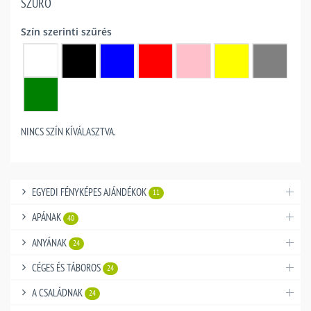
SZŰRŐ
Szín szerinti szűrés
NINCS SZÍN KÍVÁLASZTVA.
EGYEDI FÉNYKÉPES AJÁNDÉKOK
11
APÁNAK
40
ANYÁNAK
24
CÉGES ÉS TÁBOROS
24
A CSALÁDNAK
24