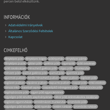
percen belül elkészítünk.
INFORMÁCIÓK
Adatvédelmi Irányelvek
Általános Szerződési Feltételek
Kapcsolat
CIMKEFELHŐ
fényképes póló
fényképes bögre
pólónyomás
fényképes párna
fényképes puzzle
gildan póló
galléros póló
egyenpóló
póló ovisoknak
póló iskolásoknak
hímezhető galléros póló
céges póló
munkaruha
hímzett póló
pamut galléros póló
pamut póló
gyermek póló
gyermek pulóver
felnőtt hímezhető pulóver
gildan pulóver
logózott póló
logózott pulóver
zipzáros pulóver
kapucnis pulóver
csapat póló
trikó edzésre
táncos trikó
baseball sapka
csapatépítő tréningekre póló
leánybúcsúra póló
legénybúcsúra póló
egyen póló egyesületeknek
egységes póló készítés alapítványoknak
tábor póló kirándulásokra iskoláknak
logózott egyenruházat
emblémázott munkaruha
promóciós póló
egységes póló készítés
póló nyomás
reklám ruházat
promóciós ruházat