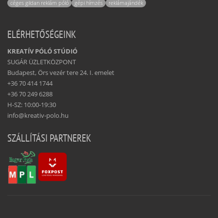
céges gildan reklám póló
gépi hímzés
reklámajándék
ELÉRHETŐSÉGEINK
KREATÍV PÓLÓ STÚDIÓ
SUGÁR ÜZLETKÖZPONT
Budapest, Örs vezér tere 24. I. emelet
+36 70 414 1744
+36 70 249 6288
H-SZ: 10:00-19:30
info@kreativ-polo.hu
SZÁLLÍTÁSI PARTNEREK