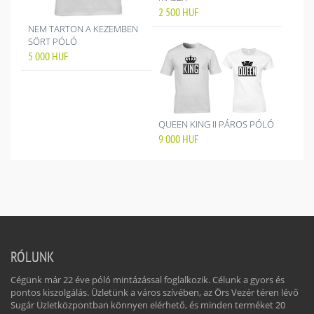
2 500
HUF
NEM TARTON A KEZEMBEN
SÖRT PÓLÓ
5 000
HUF
QUEEN KING II PÁROS PÓLÓ
9 000
HUF
RÓLUNK
Cégünk már 22 éve póló mintázással foglalkozik. Célunk a gyors és
pontos kiszolgálás. Üzletünk a város szívében, az Örs Vezér téren lévő
Sugár Üzletközpontban könnyen elérhető, és minden terméket 20