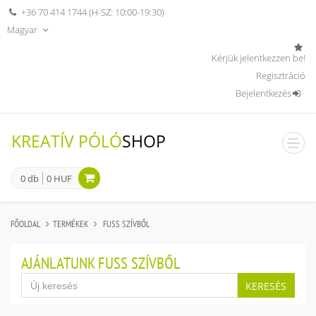
+36 70 414 1744 (H-SZ: 10:00-19:30)
Magyar
Kérjük jelentkezzen be!
Regisztráció
Bejelentkezés
KREATÍV PÓLÓ
SHOP
men
0 db
0 HUF
FŐOLDAL
TERMÉKEK
FUSS SZÍVBŐL
AJÁNLATUNK FUSS SZÍVBŐL
KERESÉS