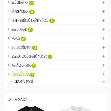
SZÜLINAPRA
29
JÓPOFÁKNAK
43
LEGÉNYBÚCSÚ-LEÁNYBÚCSÚ
64
GAZDIKNAK
87
PÁROS
30
DOLGOZÓKNAK
28
EGYEDI LOGÓZHATÓ MASZK
2
KARÁCSONYRA
7
FUSS SZÍVBŐL
4
KREATÍV PÓLÓ
LÁTTA MÁR?