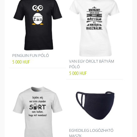
PENGUIN FUN PÓLÓ
VAN EGY ÖRÜLT BÁTYÁM
5 000
HUF
PÓLÓ
5 000
HUF
EGYEDILEG LOGÓZHATÓ
MASZK