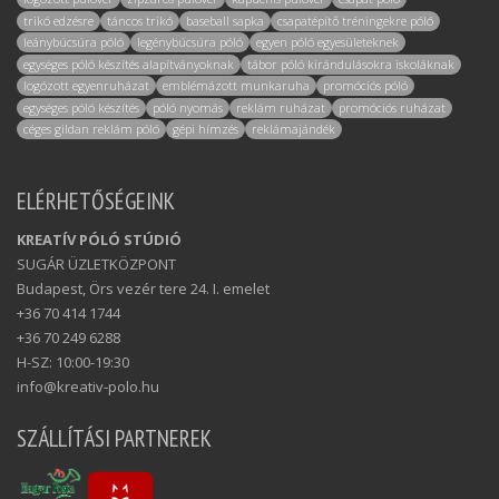
trikó edzésre
táncos trikó
baseball sapka
csapatépítő tréningekre póló
leánybúcsúra póló
legénybúcsúra póló
egyen póló egyesületeknek
egységes póló készítés alapítványoknak
tábor póló kirándulásokra iskoláknak
logózott egyenruházat
emblémázott munkaruha
promóciós póló
egységes póló készítés
póló nyomás
reklám ruházat
promóciós ruházat
céges gildan reklám póló
gépi hímzés
reklámajándék
ELÉRHETŐSÉGEINK
KREATÍV PÓLÓ STÚDIÓ
SUGÁR ÜZLETKÖZPONT
Budapest, Örs vezér tere 24. I. emelet
+36 70 414 1744
+36 70 249 6288
H-SZ: 10:00-19:30
info@kreativ-polo.hu
SZÁLLÍTÁSI PARTNEREK