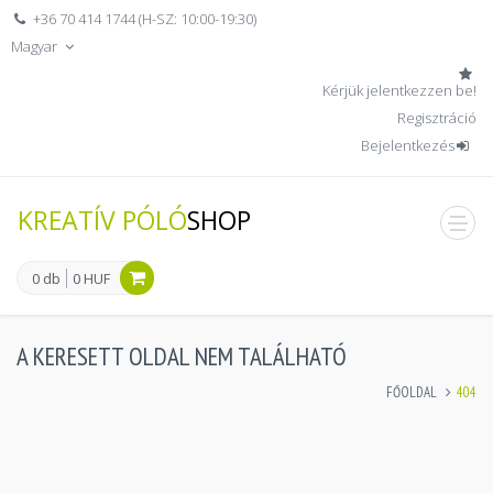
+36 70 414 1744 (H-SZ: 10:00-19:30)
Magyar
Kérjük jelentkezzen be!
Regisztráció
Bejelentkezés
KREATÍV PÓLÓ
SHOP
men
0 db
0 HUF
A KERESETT OLDAL NEM TALÁLHATÓ
FŐOLDAL
404