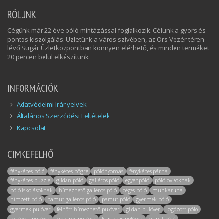
RÓLUNK
Cégünk már 22 éve póló mintázással foglalkozik. Célunk a gyors és
pontos kiszolgálás. Üzletünk a város szívében, az Örs Vezér téren
lévő Sugár Üzletközpontban könnyen elérhető, és minden terméket
20 percen belül elkészítünk.
INFORMÁCIÓK
Adatvédelmi Irányelvek
Általános Szerződési Feltételek
Kapcsolat
CIMKEFELHŐ
fényképes póló
fényképes bögre
pólónyomás
fényképes párna
fényképes puzzle
gildan póló
galléros póló
egyenpóló
póló ovisoknak
póló iskolásoknak
hímezhető galléros póló
céges póló
munkaruha
hímzett póló
pamut galléros póló
pamut póló
gyermek póló
gyermek pulóver
felnőtt hímezhető pulóver
gildan pulóver
logózott póló
logózott pulóver
zipzáros pulóver
kapucnis pulóver
csapat póló