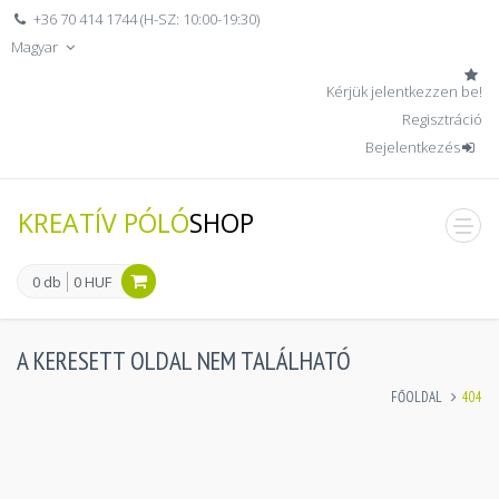
+36 70 414 1744 (H-SZ: 10:00-19:30)
Magyar
Kérjük jelentkezzen be!
Regisztráció
Bejelentkezés
KREATÍV PÓLÓ
SHOP
men
0 db
0 HUF
A KERESETT OLDAL NEM TALÁLHATÓ
FŐOLDAL
404