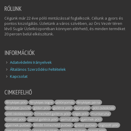
RÓLUNK
Cégünk már 22 éve póló mintázással foglalkozik. Célunk a gyors és
pontos kiszolgálás. Üzletünk a város szívében, az Örs Vezér téren
lévő Sugár Üzletközpontban könnyen elérhető, és minden terméket
20 percen belül elkészítünk.
INFORMÁCIÓK
Adatvédelmi Irányelvek
Általános Szerződési Feltételek
Kapcsolat
CIMKEFELHŐ
fényképes póló
fényképes bögre
pólónyomás
fényképes párna
fényképes puzzle
gildan póló
galléros póló
egyenpóló
póló ovisoknak
póló iskolásoknak
hímezhető galléros póló
céges póló
munkaruha
hímzett póló
pamut galléros póló
pamut póló
gyermek póló
gyermek pulóver
felnőtt hímezhető pulóver
gildan pulóver
logózott póló
logózott pulóver
zipzáros pulóver
kapucnis pulóver
csapat póló