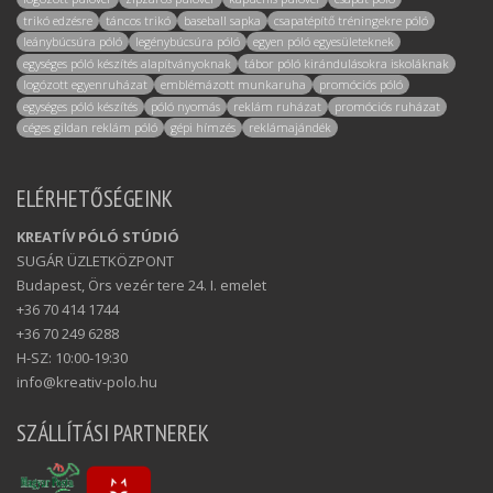
trikó edzésre
táncos trikó
baseball sapka
csapatépítő tréningekre póló
leánybúcsúra póló
legénybúcsúra póló
egyen póló egyesületeknek
egységes póló készítés alapítványoknak
tábor póló kirándulásokra iskoláknak
logózott egyenruházat
emblémázott munkaruha
promóciós póló
egységes póló készítés
póló nyomás
reklám ruházat
promóciós ruházat
céges gildan reklám póló
gépi hímzés
reklámajándék
ELÉRHETŐSÉGEINK
KREATÍV PÓLÓ STÚDIÓ
SUGÁR ÜZLETKÖZPONT
Budapest, Örs vezér tere 24. I. emelet
+36 70 414 1744
+36 70 249 6288
H-SZ: 10:00-19:30
info@kreativ-polo.hu
SZÁLLÍTÁSI PARTNEREK