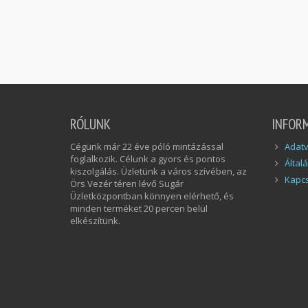
RÓLUNK
INFOR
Cégünk már 22 éve póló mintázással
Adatv
foglalkozik. Célunk a gyors és pontos
Által
kiszolgálás. Üzletünk a város szívében, az
Kapcs
Örs Vezér téren lévő Sugár
Üzletközpontban könnyen elérhető, és
minden terméket 20 percen belül
elkészítünk.