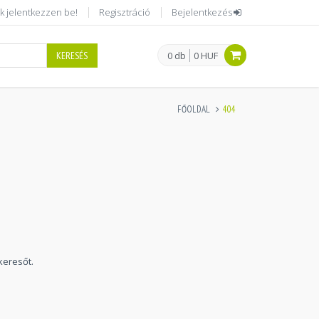
k jelentkezzen be!
Regisztráció
Bejelentkezés
KERESÉS
0 db
0 HUF
FŐOLDAL
404
keresőt.