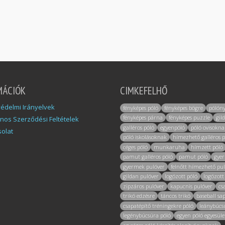
MÁCIÓK
CIMKEFELHŐ
édelmi Irányelvek
fényképes póló
fényképes bögre
pólón
fényképes párna
fényképes puzzle
gil
ános Szerződési Feltételek
galléros póló
egyenpóló
póló ovisokna
olat
póló iskolásoknak
hímezhető galléros p
céges póló
munkaruha
hímzett póló
pamut galléros póló
pamut póló
gye
gyermek pulóver
felnőtt hímezhető pu
gildan pulóver
logózott póló
logózott
zipzáros pulóver
kapucnis pulóver
cs
trikó edzésre
táncos trikó
baseball sa
csapatépítő tréningekre póló
leánybúcs
legénybúcsúra póló
egyen póló egyesül