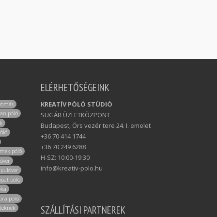
ELÉRHETŐSÉGEINK
KREATÍV PÓLÓ STÚDIÓ
yomás
dan póló
SUGÁR ÜZLETKÖZPONT
k
Budapest, Örs vezér tere 24. I. emelet
óló
+36 70 414 1744
+36 70 249 6288
rmek póló
H-SZ: 10:00-19:30
lóver
info@kreativ-polo.hu
 pulóver
apat póló
pka
úra póló
SZÁLLÍTÁSI PARTNEREK
eteknek