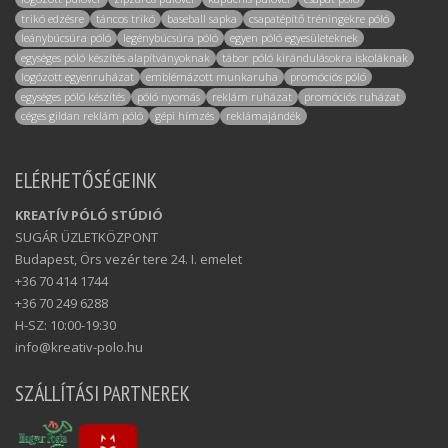
trikó edzésre
táncos trikó
baseball sapka
csapatépítő tréningekre póló
leánybúcsúra póló
legénybúcsúra póló
egyen póló egyesületeknek
egységes póló készítés alapítványoknak
tábor póló kirándulásokra iskoláknak
logózott egyenruházat
emblémázott munkaruha
promóciós póló
egységes póló készítés
póló nyomás
reklám ruházat
promóciós ruházat
céges gildan reklám póló
gépi hímzés
reklámajándék
ELÉRHETŐSÉGEINK
KREATÍV PÓLÓ STÚDIÓ
SUGÁR ÜZLETKÖZPONT
Budapest, Örs vezér tere 24. I. emelet
+36 70 414 1744
+36 70 249 6288
H-SZ: 10:00-19:30
info@kreativ-polo.hu
SZÁLLÍTÁSI PARTNEREK