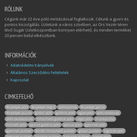
RÓLUNK
Cégünk már 22 éve póló mintázással foglalkozik. Célunk a gyors és
pontos kiszolgálás. Üzletünk a város szívében, az Örs Vezér téren
lévő Sugár Üzletközpontban könnyen elérhető, és minden terméket
20 percen belül elkészítünk.
INFORMÁCIÓK
Adatvédelmi Irányelvek
Általános Szerződési Feltételek
Kapcsolat
CIMKEFELHŐ
fényképes póló
fényképes bögre
pólónyomás
fényképes párna
fényképes puzzle
gildan póló
galléros póló
egyenpóló
póló ovisoknak
póló iskolásoknak
hímezhető galléros póló
céges póló
munkaruha
hímzett póló
pamut galléros póló
pamut póló
gyermek póló
gyermek pulóver
felnőtt hímezhető pulóver
gildan pulóver
logózott póló
logózott pulóver
zipzáros pulóver
kapucnis pulóver
csapat póló