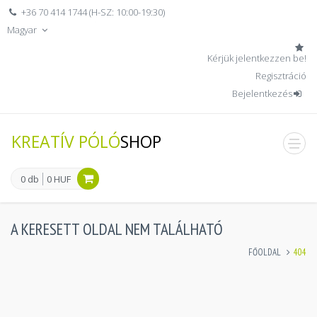
+36 70 414 1744 (H-SZ: 10:00-19:30)
Magyar
Kérjük jelentkezzen be!
Regisztráció
Bejelentkezés
KREATÍV PÓLÓ
SHOP
men
0 db
0 HUF
A KERESETT OLDAL NEM TALÁLHATÓ
FŐOLDAL
404