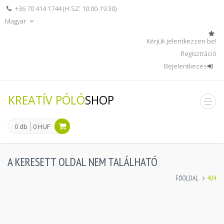
+36 70 414 1744 (H-SZ: 10:00-19:30)
Magyar
Kérjük jelentkezzen be!
Regisztráció
Bejelentkezés
KREATÍV PÓLÓ
SHOP
men
0 db
0 HUF
A KERESETT OLDAL NEM TALÁLHATÓ
FŐOLDAL
404