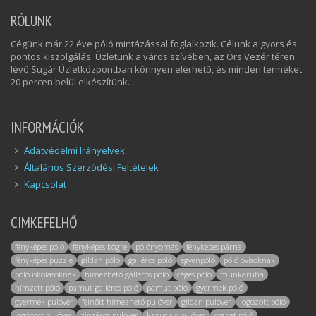
RÓLUNK
Cégünk már 22 éve póló mintázással foglalkozik. Célunk a gyors és
pontos kiszolgálás. Üzletünk a város szívében, az Örs Vezér téren
lévő Sugár Üzletközpontban könnyen elérhető, és minden terméket
20 percen belül elkészítünk.
INFORMÁCIÓK
Adatvédelmi Irányelvek
Általános Szerződési Feltételek
Kapcsolat
CIMKEFELHŐ
fényképes póló
fényképes bögre
pólónyomás
fényképes párna
fényképes puzzle
gildan póló
galléros póló
egyenpóló
póló ovisoknak
póló iskolásoknak
hímezhető galléros póló
céges póló
munkaruha
hímzett póló
pamut galléros póló
pamut póló
gyermek póló
gyermek pulóver
felnőtt hímezhető pulóver
gildan pulóver
logózott póló
logózott pulóver
zipzáros pulóver
kapucnis pulóver
csapat póló