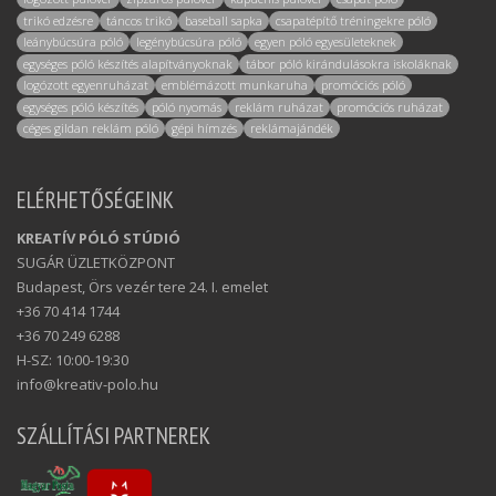
trikó edzésre
táncos trikó
baseball sapka
csapatépítő tréningekre póló
leánybúcsúra póló
legénybúcsúra póló
egyen póló egyesületeknek
egységes póló készítés alapítványoknak
tábor póló kirándulásokra iskoláknak
logózott egyenruházat
emblémázott munkaruha
promóciós póló
egységes póló készítés
póló nyomás
reklám ruházat
promóciós ruházat
céges gildan reklám póló
gépi hímzés
reklámajándék
ELÉRHETŐSÉGEINK
KREATÍV PÓLÓ STÚDIÓ
SUGÁR ÜZLETKÖZPONT
Budapest, Örs vezér tere 24. I. emelet
+36 70 414 1744
+36 70 249 6288
H-SZ: 10:00-19:30
info@kreativ-polo.hu
SZÁLLÍTÁSI PARTNEREK