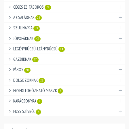
CÉGES ÉS TÁBOROS
24
A CSALÁDNAK
24
SZÜLINAPRA
29
JÓPOFÁKNAK
43
LEGÉNYBÚCSÚ-LEÁNYBÚCSÚ
64
GAZDIKNAK
87
PÁROS
30
DOLGOZÓKNAK
28
EGYEDI LOGÓZHATÓ MASZK
2
KARÁCSONYRA
7
FUSS SZÍVBŐL
4