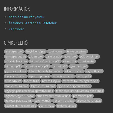
INFORMÁCIÓK
Adatvédelmi Irányelvek
Általános Szerződési Feltételek
Kapcsolat
CIMKEFELHŐ
fényképes póló
fényképes bögre
pólónyomás
fényképes párna
fényképes puzzle
gildan póló
galléros póló
egyenpóló
póló ovisoknak
póló iskolásoknak
hímezhető galléros póló
céges póló
munkaruha
hímzett póló
pamut galléros póló
pamut póló
gyermek póló
gyermek pulóver
felnőtt hímezhető pulóver
gildan pulóver
logózott póló
logózott pulóver
zipzáros pulóver
kapucnis pulóver
csapat póló
trikó edzésre
táncos trikó
baseball sapka
csapatépítő tréningekre póló
leánybúcsúra póló
legénybúcsúra póló
egyen póló egyesületeknek
egységes póló készítés alapítványoknak
tábor póló kirándulásokra iskoláknak
logózott egyenruházat
emblémázott munkaruha
promóciós póló
egységes póló készítés
póló nyomás
reklám ruházat
promóciós ruházat
céges gildan reklám póló
gépi hímzés
reklámajándék