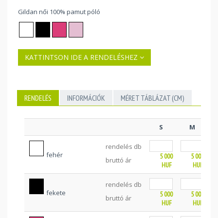
Gildan női 100% pamut póló
KATTINTSON IDE A RENDELÉSHEZ
RENDELÉS
INFORMÁCIÓK
MÉRET TÁBLÁZAT (CM)
S
M
rendelés db
fehér
5 000
5 000
bruttó ár
HUF
HUF
rendelés db
fekete
5 000
5 000
bruttó ár
HUF
HUF