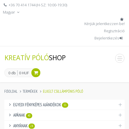
+36 70 414 1744 (H-SZ: 10:00-19:30)
Magyar
Kérjük jelentkezzen be!
Regisztráció
Bejelentkezés
KREATÍV PÓLÓ
SHOP
men
0 db
0 HUF
FŐOLDAL
TERMÉKEK
ELKELT CSILLÁMPÓNIS PÓLÓ
EGYEDI FÉNYKÉPES AJÁNDÉKOK
11
APÁNAK
40
ANYÁNAK
24