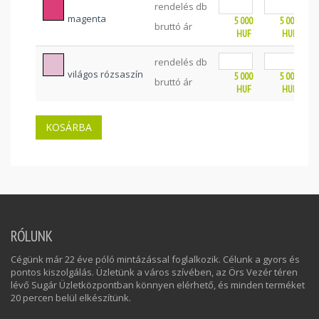
rendelés db
magenta
5 000
5 000
bruttó ár
HUF
HUF
rendelés db
világos rózsaszín
5 000
5 000
bruttó ár
HUF
HUF
RÓLUNK
Cégünk már 22 éve póló mintázással foglalkozik. Célunk a gyors és
pontos kiszolgálás. Üzletünk a város szívében, az Örs Vezér téren
lévő Sugár Üzletközpontban könnyen elérhető, és minden terméket
20 percen belül elkészítünk.