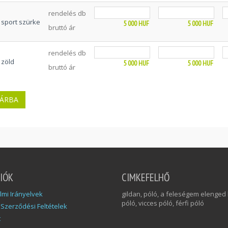
rendelés db
sport szürke
5 000
HUF
5 000
HUF
bruttó ár
rendelés db
zöld
5 000
HUF
5 000
HUF
bruttó ár
IÓK
CIMKEFELHŐ
mi Irányelvek
gildan, póló, a feleségem elenged
póló, vicces póló, férfi póló
 Szerződési Feltételek
t