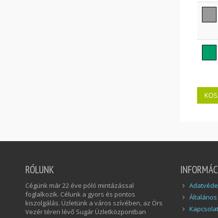
RÓLUNK
INFORMÁC
Cégünk már 22 éve póló mintázással
Adatvédel
foglalkozik. Célunk a gyors és pontos
Általános
kiszolgálás. Üzletünk a város szívében, az Örs
Kapcsola
Vezér téren lévő Sugár Üzletközpontban