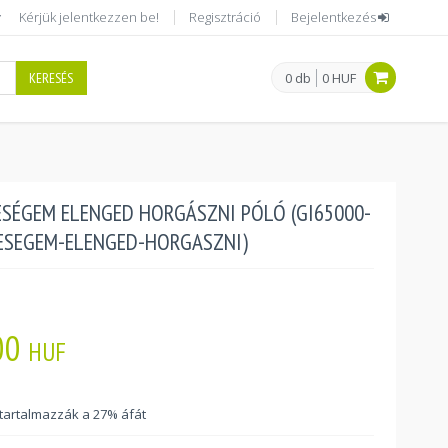
Kérjük jelentkezzen be!
Regisztráció
Bejelentkezés
KERESÉS
0 db
0 HUF
ESÉGEM ELENGED HORGÁSZNI PÓLÓ (GI65000-
ESEGEM-ELENGED-HORGASZNI)
00
HUF
 tartalmazzák a 27% áfát