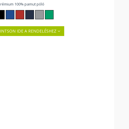
prémium 100% pamut póló
INTSON IDE A RENDELÉSHEZ