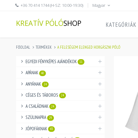
+36 70 414 1744 (H-SZ: 10:00-19:30)
Magyar
KREATÍV PÓLÓ
SHOP
KATEGÓRIÁK
FŐOLDAL
TERMÉKEK
A FELESÉGEM ELENGED HORGÁSZNI PÓLÓ
EGYEDI FÉNYKÉPES AJÁNDÉKOK
11
APÁNAK
40
ANYÁNAK
24
CÉGES ÉS TÁBOROS
24
A CSALÁDNAK
24
SZÜLINAPRA
29
JÓPOFÁKNAK
43