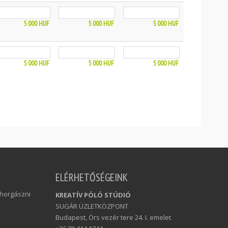
5 000
HUF
5 000
HUF
5 000
HUF
5 000
HUF
5 000
HUF
5 000
HUF
ELÉRHETŐSÉGEINK
 horgászni
KREATÍV PÓLÓ STÚDIÓ
SUGÁR ÜZLETKÖZPONT
Budapest, Örs vezér tere 24. I. emelet