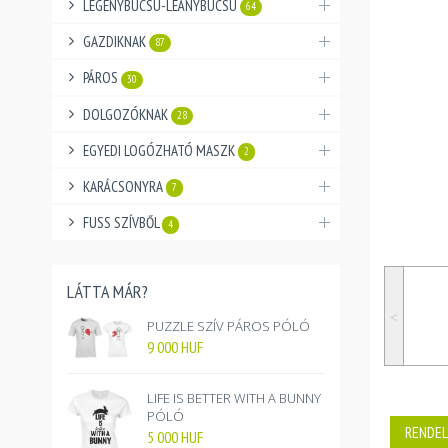
LEGÉNYBÚCSÚ-LEÁNYBÚCSÚ
64
GAZDIKNAK
87
PÁROS
30
DOLGOZÓKNAK
28
EGYEDI LOGÓZHATÓ MASZK
2
KARÁCSONYRA
7
FUSS SZÍVBŐL
4
LÁTTA MÁR?
˂
PUZZLE SZÍV PÁROS PÓLÓ
9 000
HUF
LIFE IS BETTER WITH A BUNNY
PÓLÓ
RENDEL
5 000
HUF