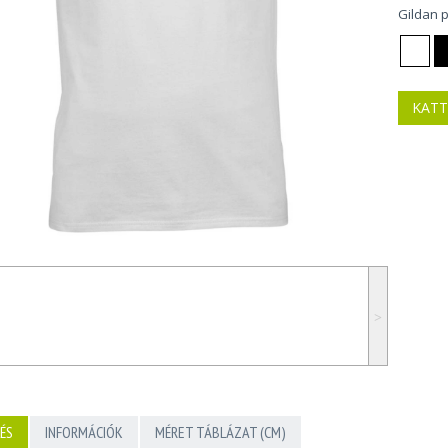
Gildan 
KATT
˃
ÉS
INFORMÁCIÓK
MÉRET TÁBLÁZAT (CM)