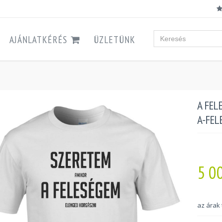
AJÁNLATKÉRÉS
ÜZLETÜNK
A FEL
A-FEL
5 0
az árak