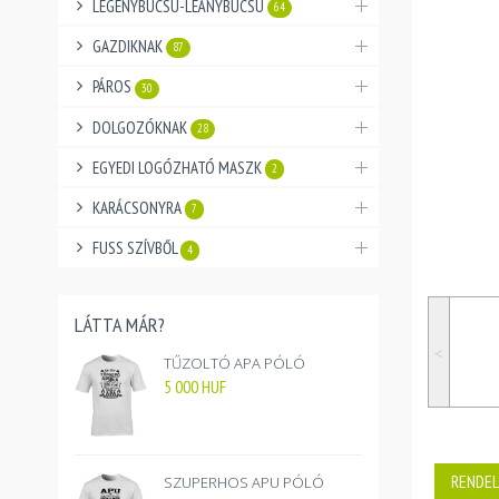
LEGÉNYBÚCSÚ-LEÁNYBÚCSÚ
64
GAZDIKNAK
87
PÁROS
30
DOLGOZÓKNAK
28
EGYEDI LOGÓZHATÓ MASZK
2
KARÁCSONYRA
7
FUSS SZÍVBŐL
4
LÁTTA MÁR?
˂
TŰZOLTÓ APA PÓLÓ
5 000
HUF
RENDEL
SZUPERHOS APU PÓLÓ