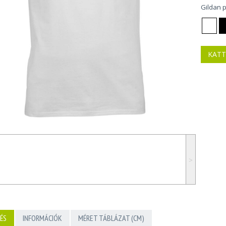
Gildan 
KATT
˃
ÉS
INFORMÁCIÓK
MÉRET TÁBLÁZAT (CM)