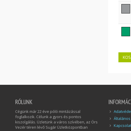
RÓLUNK
INFORMÁC
Cégünk már 22 éve póló mintázással
Adatvédel
foglalkozik. Célunk a gyors és pontos
Általános
kiszolgálás. Üzletünk a város szívében, az Örs
Kapcsola
Vezér téren lévő Sugár Üzletközpontban