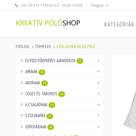
+36 70 414 1744 (H-SZ: 10:00-19:30)
Magyar
KREATÍV PÓLÓ
SHOP
KATEGÓRIÁK
FŐOLDAL
TERMÉKEK
A PIA LEGYEN VELED PÓLÓ
EGYEDI FÉNYKÉPES AJÁNDÉKOK
11
APÁNAK
40
ANYÁNAK
24
CÉGES ÉS TÁBOROS
24
A CSALÁDNAK
24
SZÜLINAPRA
29
JÓPOFÁKNAK
43