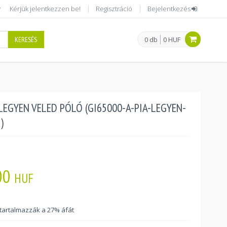
Kérjük jelentkezzen be!
Regisztráció
Bejelentkezés
KERESÉS
0 db
0 HUF
 LEGYEN VELED PÓLÓ (GI65000-A-PIA-LEGYEN-
)
00
HUF
 tartalmazzák a 27% áfát