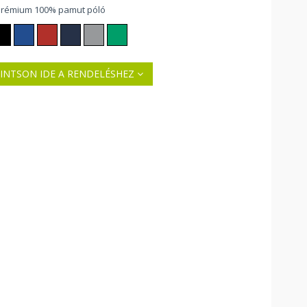
prémium 100% pamut póló
INTSON IDE A RENDELÉSHEZ