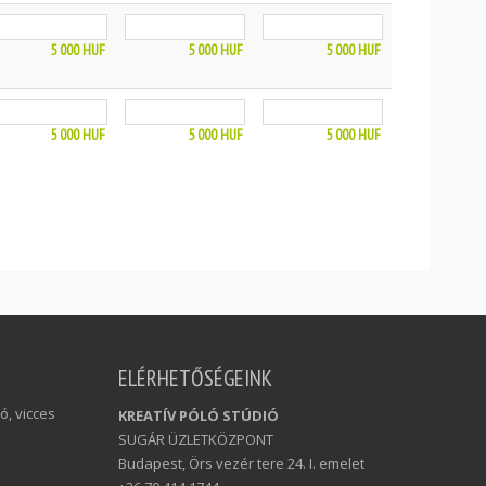
5 000
HUF
5 000
HUF
5 000
HUF
5 000
HUF
5 000
HUF
5 000
HUF
ELÉRHETŐSÉGEINK
ó, vicces
KREATÍV PÓLÓ STÚDIÓ
SUGÁR ÜZLETKÖZPONT
Budapest, Örs vezér tere 24. I. emelet