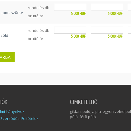
rendelés db
sport szürke
5 000
HUF
5 000
HUF
bruttó ár
rendelés db
zöld
5 000
HUF
5 000
HUF
bruttó ár
IÓK
CIMKEFELHŐ
mi Irányelvek
gildan, póló, a pia legyen veled pól
póló, férfi póló
 Szerződési Feltételek
t