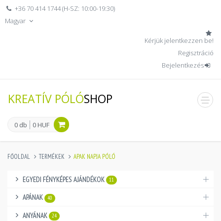
+36 70 414 1744 (H-SZ: 10:00-19:30)
Magyar
Kérjük jelentkezzen be!
Regisztráció
Bejelentkezés
KREATÍV PÓLÓ
SHOP
men
0 db
0 HUF
FŐOLDAL
TERMÉKEK
APAK NAPJA PÓLÓ
EGYEDI FÉNYKÉPES AJÁNDÉKOK
11
APÁNAK
40
ANYÁNAK
24