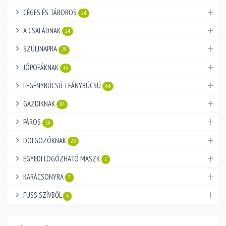
CÉGES ÉS TÁBOROS
24
A CSALÁDNAK
24
SZÜLINAPRA
29
JÓPOFÁKNAK
43
LEGÉNYBÚCSÚ-LEÁNYBÚCSÚ
64
GAZDIKNAK
87
PÁROS
30
DOLGOZÓKNAK
28
EGYEDI LOGÓZHATÓ MASZK
2
KARÁCSONYRA
7
FUSS SZÍVBŐL
4