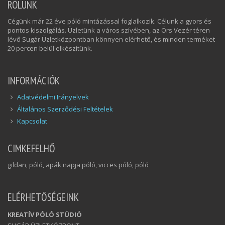
RÓLUNK
Cégünk már 22 éve póló mintázással foglalkozik. Célunk a gyors és
pontos kiszolgálás. Üzletünk a város szívében, az Örs Vezér téren
lévő Sugár Üzletközpontban könnyen elérhető, és minden terméket
20 percen belül elkészítünk.
INFORMÁCIÓK
Adatvédelmi Irányelvek
Általános Szerződési Feltételek
Kapcsolat
CIMKEFELHŐ
gildan, póló, apák napja póló, vicces póló, póló
ELÉRHETŐSÉGEINK
KREATÍV PÓLÓ STÚDIÓ