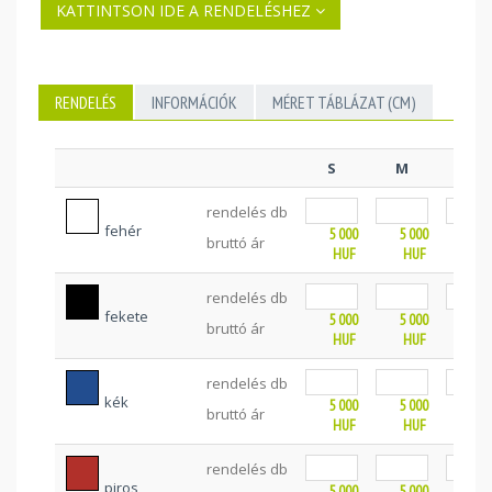
KATTINTSON IDE A RENDELÉSHEZ
RENDELÉS
INFORMÁCIÓK
MÉRET TÁBLÁZAT (CM)
S
M
L
rendelés db
fehér
5 000
5 000
5 0
bruttó ár
HUF
HUF
HU
rendelés db
fekete
5 000
5 000
5 0
bruttó ár
HUF
HUF
HU
rendelés db
kék
5 000
5 000
5 0
bruttó ár
HUF
HUF
HU
rendelés db
piros
5 000
5 000
5 0