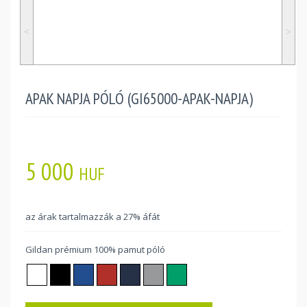
˂
˃
APAK NAPJA PÓLÓ (GI65000-APAK-NAPJA)
5 000
HUF
az árak tartalmazzák a 27% áfát
Gildan prémium 100% pamut póló