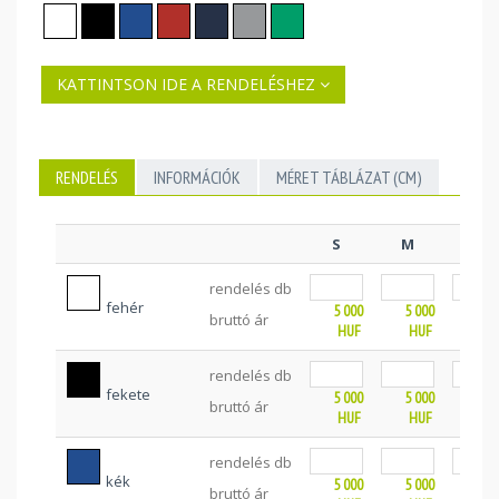
KATTINTSON IDE A RENDELÉSHEZ
RENDELÉS
INFORMÁCIÓK
MÉRET TÁBLÁZAT (CM)
S
M
L
rendelés db
fehér
5 000
5 000
5 0
bruttó ár
HUF
HUF
HU
rendelés db
fekete
5 000
5 000
5 0
bruttó ár
HUF
HUF
HU
rendelés db
kék
5 000
5 000
5 0
bruttó ár