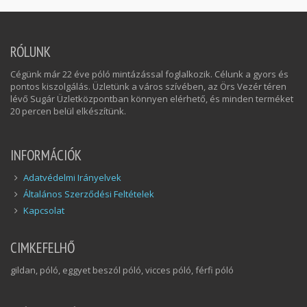
RÓLUNK
Cégünk már 22 éve póló mintázással foglalkozik. Célunk a gyors és
pontos kiszolgálás. Üzletünk a város szívében, az Örs Vezér téren
lévő Sugár Üzletközpontban könnyen elérhető, és minden terméket
20 percen belül elkészítünk.
INFORMÁCIÓK
Adatvédelmi Irányelvek
Általános Szerződési Feltételek
Kapcsolat
CIMKEFELHŐ
gildan, póló, eggyet beszól póló, vicces póló, férfi póló