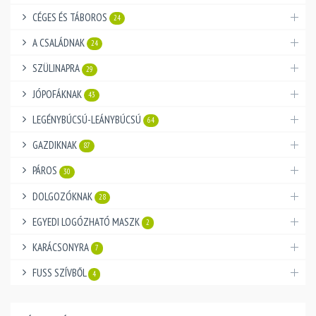
CÉGES ÉS TÁBOROS
24
A CSALÁDNAK
24
SZÜLINAPRA
29
JÓPOFÁKNAK
43
LEGÉNYBÚCSÚ-LEÁNYBÚCSÚ
64
GAZDIKNAK
87
PÁROS
30
DOLGOZÓKNAK
28
EGYEDI LOGÓZHATÓ MASZK
2
KARÁCSONYRA
7
FUSS SZÍVBŐL
4