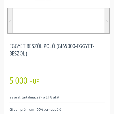
˂
˃
EGGYET BESZÓL PÓLÓ (GI65000-EGGYET-
BESZOL)
5 000
HUF
az árak tartalmazzák a 27% áfát
Gildan prémium 100% pamut póló