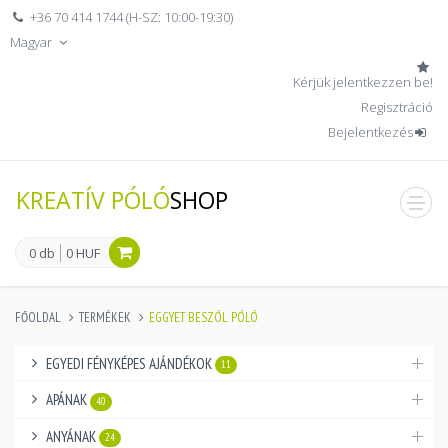
+36 70 414 1744 (H-SZ: 10:00-19:30)
Magyar
Kérjük jelentkezzen be!
Regisztráció
Bejelentkezés
KREATÍV PÓLÓ
SHOP
men
0 db
0 HUF
FŐOLDAL
TERMÉKEK
EGGYET BESZÓL PÓLÓ
EGYEDI FÉNYKÉPES AJÁNDÉKOK
11
APÁNAK
40
ANYÁNAK
24