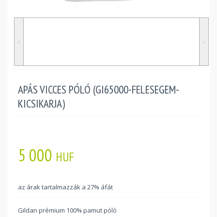
˂
˃
APÁS VICCES PÓLÓ (GI65000-FELESEGEM-
KICSIKARJA)
5 000
HUF
az árak tartalmazzák a 27% áfát
Gildan prémium 100% pamut póló