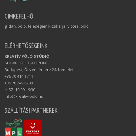
CIMKEFELHŐ
gildan, póló, feleségem kicsikarja, vicces, póló
ELÉRHETŐSÉGEINK
KREATÍV PÓLÓ STÚDIÓ
SUGÁR ÜZLETKÖZPONT
Budapest, Örs vezér tere 24. I. emelet
+36 70 414 1744
+36 70 249 6288
H-SZ: 10:00-19:30
info@kreativ-polo.hu
SZÁLLÍTÁSI PARTNEREK