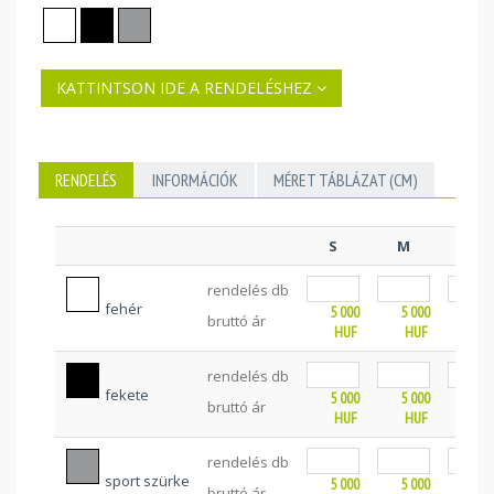
KATTINTSON IDE A RENDELÉSHEZ
RENDELÉS
INFORMÁCIÓK
MÉRET TÁBLÁZAT (CM)
S
M
L
rendelés db
fehér
5 000
5 000
5 0
bruttó ár
HUF
HUF
HU
rendelés db
fekete
5 000
5 000
5 0
bruttó ár
HUF
HUF
HU
rendelés db
sport szürke
5 000
5 000
5 0
bruttó ár