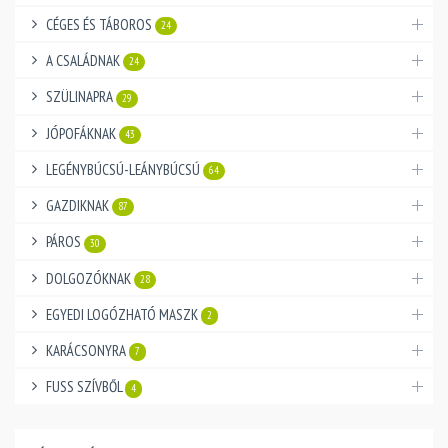
CÉGES ÉS TÁBOROS
24
A CSALÁDNAK
24
SZÜLINAPRA
29
JÓPOFÁKNAK
43
LEGÉNYBÚCSÚ-LEÁNYBÚCSÚ
64
GAZDIKNAK
87
PÁROS
30
DOLGOZÓKNAK
28
EGYEDI LOGÓZHATÓ MASZK
2
KARÁCSONYRA
7
FUSS SZÍVBŐL
4