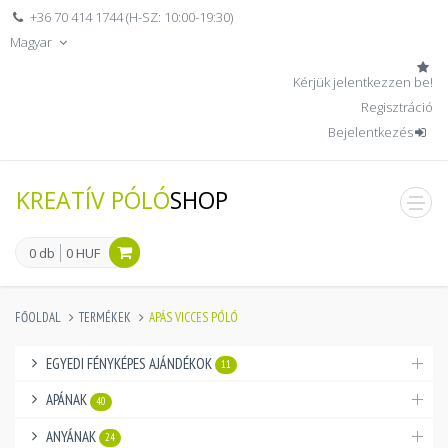
+36 70 414 1744 (H-SZ: 10:00-19:30)
Magyar
Kérjük jelentkezzen be!
Regisztráció
Bejelentkezés
KREATÍV PÓLÓ
SHOP
men
0 db
0 HUF
FŐOLDAL
TERMÉKEK
APÁS VICCES PÓLÓ
EGYEDI FÉNYKÉPES AJÁNDÉKOK
11
APÁNAK
40
ANYÁNAK
24