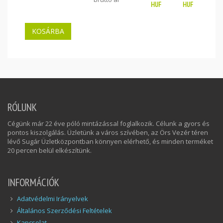
HUF
HUF
HU
RÓLUNK
Cégünk már 22 éve póló mintázással foglalkozik. Célunk a gyors és
pontos kiszolgálás. Üzletünk a város szívében, az Örs Vezér téren
lévő Sugár Üzletközpontban könnyen elérhető, és minden terméket
20 percen belül elkészítünk.
INFORMÁCIÓK
Adatvédelmi Irányelvek
Általános Szerződési Feltételek
Kapcsolat