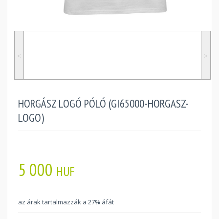
˂
˃
HORGÁSZ LOGÓ PÓLÓ (GI65000-HORGASZ-
LOGO)
5 000
HUF
az árak tartalmazzák a 27% áfát