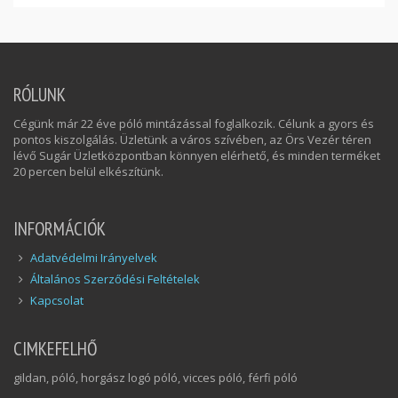
RÓLUNK
Cégünk már 22 éve póló mintázással foglalkozik. Célunk a gyors és
pontos kiszolgálás. Üzletünk a város szívében, az Örs Vezér téren
lévő Sugár Üzletközpontban könnyen elérhető, és minden terméket
20 percen belül elkészítünk.
INFORMÁCIÓK
Adatvédelmi Irányelvek
Általános Szerződési Feltételek
Kapcsolat
CIMKEFELHŐ
gildan, póló, horgász logó póló, vicces póló, férfi póló