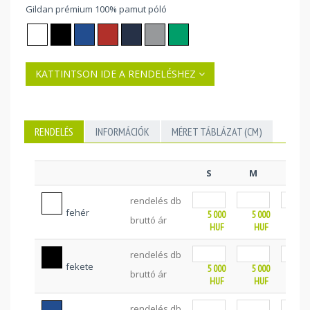
Gildan prémium 100% pamut póló
KATTINTSON IDE A RENDELÉSHEZ
RENDELÉS
INFORMÁCIÓK
MÉRET TÁBLÁZAT (CM)
S
M
L
rendelés db
fehér
5 000
5 000
5 0
bruttó ár
HUF
HUF
HU
rendelés db
fekete
5 000
5 000
5 0
bruttó ár
HUF
HUF
HU
rendelés db