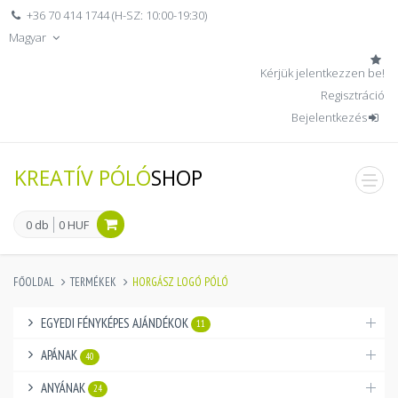
+36 70 414 1744 (H-SZ: 10:00-19:30)
Magyar
Kérjük jelentkezzen be!
Regisztráció
Bejelentkezés
KREATÍV PÓLÓ
SHOP
men
0 db
0 HUF
FŐOLDAL
TERMÉKEK
HORGÁSZ LOGÓ PÓLÓ
EGYEDI FÉNYKÉPES AJÁNDÉKOK
11
APÁNAK
40
ANYÁNAK
24