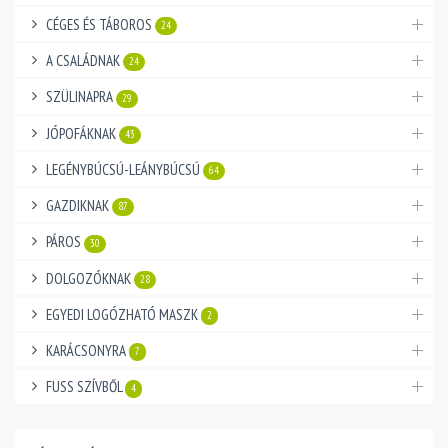
CÉGES ÉS TÁBOROS
24
A CSALÁDNAK
24
SZÜLINAPRA
29
JÓPOFÁKNAK
43
LEGÉNYBÚCSÚ-LEÁNYBÚCSÚ
64
GAZDIKNAK
87
PÁROS
30
DOLGOZÓKNAK
28
EGYEDI LOGÓZHATÓ MASZK
2
KARÁCSONYRA
7
FUSS SZÍVBŐL
4