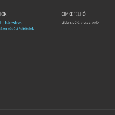
IÓK
CIMKEFELHŐ
mi Irányelvek
gildan, póló, vicces, póló
 Szerződési Feltételek
t