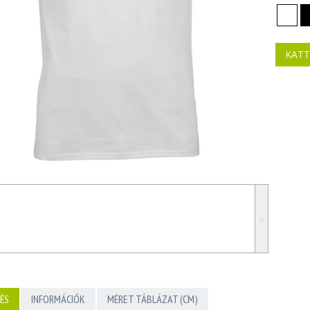
KATT
˃
ÉS
INFORMÁCIÓK
MÉRET TÁBLÁZAT (CM)