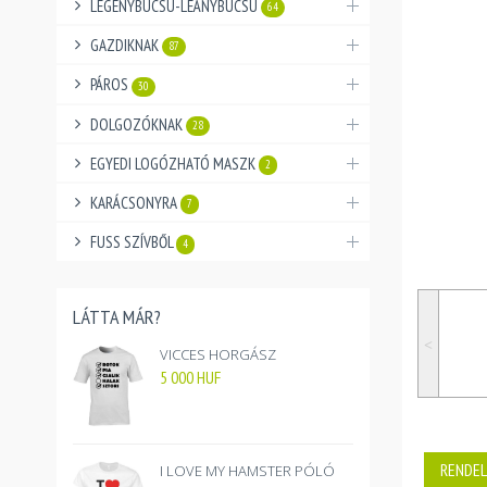
LEGÉNYBÚCSÚ-LEÁNYBÚCSÚ
64
GAZDIKNAK
87
PÁROS
30
DOLGOZÓKNAK
28
EGYEDI LOGÓZHATÓ MASZK
2
KARÁCSONYRA
7
FUSS SZÍVBŐL
4
LÁTTA MÁR?
˂
VICCES HORGÁSZ
5 000
HUF
RENDEL
I LOVE MY HAMSTER PÓLÓ