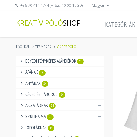
+36 70 414 1744 (H-SZ: 10:00-19:30)
Magyar
KREATÍV PÓLÓ
SHOP
KATEGÓRIÁK
FŐOLDAL
TERMÉKEK
VICCES PÓLÓ
EGYEDI FÉNYKÉPES AJÁNDÉKOK
11
APÁNAK
40
ANYÁNAK
24
CÉGES ÉS TÁBOROS
24
A CSALÁDNAK
24
SZÜLINAPRA
29
JÓPOFÁKNAK
43