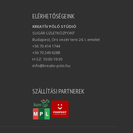
ELÉRHETŐSÉGEINK
KREATÍV PÓLÓ STÚDIÓ
SUGÁR ÜZLETKÖZPONT
Budapest, Örs vezér tere 24. I. emelet
+36 70 414 1744
+36 70 249 6288
H-SZ: 10:00-19:30
info@kreativ-polo.hu
SZÁLLÍTÁSI PARTNEREK