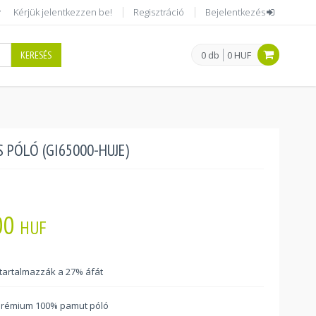
Kérjük jelentkezzen be!
Regisztráció
Bejelentkezés
KERESÉS
0 db
0 HUF
S PÓLÓ (GI65000-HUJE)
00
HUF
 tartalmazzák a 27% áfát
prémium 100% pamut póló