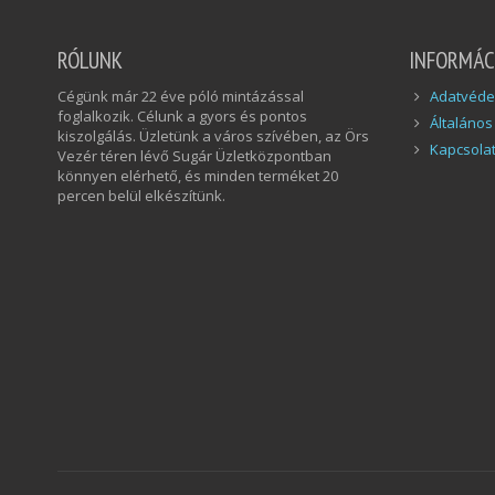
RÓLUNK
INFORMÁC
Cégünk már 22 éve póló mintázással
Adatvédel
foglalkozik. Célunk a gyors és pontos
Általános
kiszolgálás. Üzletünk a város szívében, az Örs
Kapcsola
Vezér téren lévő Sugár Üzletközpontban
könnyen elérhető, és minden terméket 20
percen belül elkészítünk.