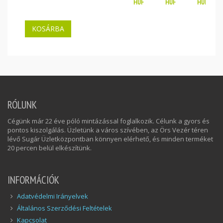
HUF
HUF
HUF
RÓLUNK
Cégünk már 22 éve póló mintázással foglalkozik. Célunk a gyors és
pontos kiszolgálás. Üzletünk a város szívében, az Örs Vezér téren
lévő Sugár Üzletközpontban könnyen elérhető, és minden terméket
20 percen belül elkészítünk.
INFORMÁCIÓK
Adatvédelmi Irányelvek
Általános Szerződési Feltételek
Kapcsolat