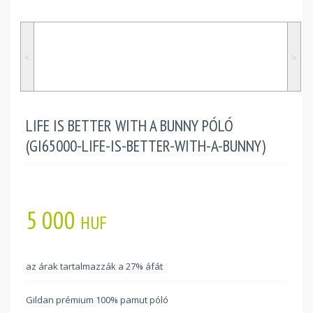
˂
˃
LIFE IS BETTER WITH A BUNNY PÓLÓ
(GI65000-LIFE-IS-BETTER-WITH-A-BUNNY)
5 000
HUF
az árak tartalmazzák a 27% áfát
Gildan prémium 100% pamut póló