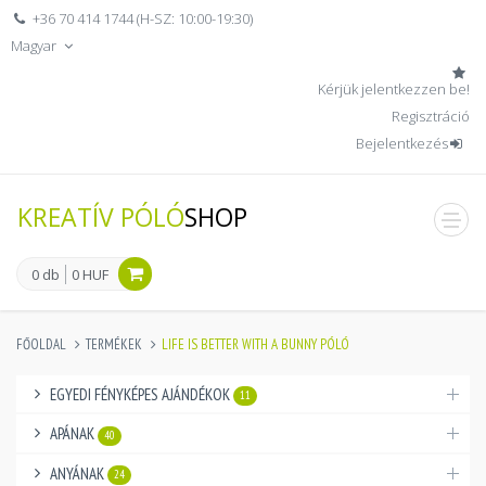
+36 70 414 1744 (H-SZ: 10:00-19:30)
Magyar
Kérjük jelentkezzen be!
Regisztráció
Bejelentkezés
KREATÍV PÓLÓ
SHOP
men
0 db
0 HUF
FŐOLDAL
TERMÉKEK
LIFE IS BETTER WITH A BUNNY PÓLÓ
EGYEDI FÉNYKÉPES AJÁNDÉKOK
11
APÁNAK
40
ANYÁNAK
24