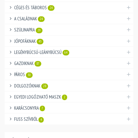
CÉGES ÉS TÁBOROS
24
A CSALÁDNAK
24
SZÜLINAPRA
29
JÓPOFÁKNAK
43
LEGÉNYBÚCSÚ-LEÁNYBÚCSÚ
64
GAZDIKNAK
87
PÁROS
30
DOLGOZÓKNAK
28
EGYEDI LOGÓZHATÓ MASZK
2
KARÁCSONYRA
7
FUSS SZÍVBŐL
4