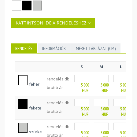
KATTINTSON IDE A RENDELÉSHEZ
RENDELÉS
INFORMÁCIÓK
MÉRET TÁBLÁZAT (CM)
S
M
L
rendelés db
fehér
5 000
5 000
5 000
bruttó ár
HUF
HUF
HUF
rendelés db
fekete
5 000
5 000
5 000
bruttó ár
HUF
HUF
HUF
rendelés db
szürke
5 000
5 000
5 000
bruttó ár