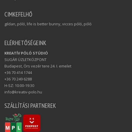
CIMKEFELHŐ
gildan, póló, life is better bunny, vicces póló, póló
ELÉRHETŐSÉGEINK
KREATÍV PÓLÓ STÚDIÓ
SUGÁR ÜZLETKÖZPONT
Budapest, Örs vezér tere 24. I. emelet
+36 70 414 1744
+36 70 249 6288
H-SZ: 10:00-19:30
info@kreativ-polo.hu
SZÁLLÍTÁSI PARTNEREK