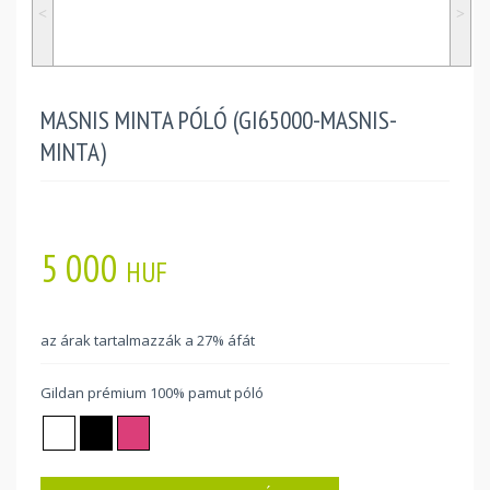
˂
˃
MASNIS MINTA PÓLÓ (GI65000-MASNIS-
MINTA)
5 000
HUF
az árak tartalmazzák a 27% áfát
Gildan prémium 100% pamut póló