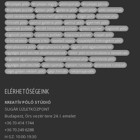
fényképes póló
fényképes bögre
pólónyomás
fényképes párna
fényképes puzzle
gildan póló
galléros póló
egyenpóló
póló ovisoknak
póló iskolásoknak
hímezhető galléros póló
céges póló
munkaruha
hímzett póló
pamut galléros póló
pamut póló
gyermek póló
gyermek pulóver
felnőtt hímezhető pulóver
gildan pulóver
logózott póló
logózott pulóver
zipzáros pulóver
kapucnis pulóver
csapat póló
trikó edzésre
táncos trikó
baseball sapka
csapatépítő tréningekre póló
leánybúcsúra póló
legénybúcsúra póló
egyen póló egyesületeknek
egységes póló készítés alapítványoknak
tábor póló kirándulásokra iskoláknak
logózott egyenruházat
emblémázott munkaruha
promóciós póló
egységes póló készítés
póló nyomás
reklám ruházat
promóciós ruházat
céges gildan reklám póló
gépi hímzés
reklámajándék
ELÉRHETŐSÉGEINK
KREATÍV PÓLÓ STÚDIÓ
SUGÁR ÜZLETKÖZPONT
Budapest, Örs vezér tere 24. I. emelet
+36 70 414 1744
+36 70 249 6288
H-SZ: 10:00-19:30