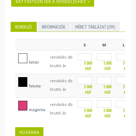
KATTINTSON IDE A RENDELÉSHEZ
RENDELÉS
INFORMÁCIÓK
MÉRET TÁBLÁZAT (CM)
S
M
L
rendelés db
fehér
5 000
5 000
5 000
bruttó ár
HUF
HUF
HUF
rendelés db
fekete
5 000
5 000
5 000
bruttó ár
HUF
HUF
HUF
rendelés db
magenta
5 000
5 000
5 000
bruttó ár
HUF
HUF
HUF