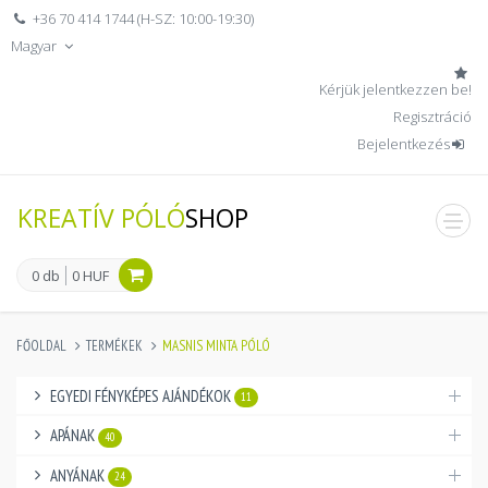
+36 70 414 1744 (H-SZ: 10:00-19:30)
Magyar
Kérjük jelentkezzen be!
Regisztráció
Bejelentkezés
KREATÍV PÓLÓ
SHOP
men
0 db
0 HUF
FŐOLDAL
TERMÉKEK
MASNIS MINTA PÓLÓ
EGYEDI FÉNYKÉPES AJÁNDÉKOK
11
APÁNAK
40
ANYÁNAK
24