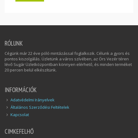
RÓLUNK
Cégünk már 22 éve póló mintázással foglalkozik. Célunk a gyors és
pontos kiszolgálás. Üzletünk a város szívében, az Örs Vezér téren
lévő Sugár Üzletközpontban könnyen elérhető, és minden terméket
20 percen belül elkészítünk.
INFORMÁCIÓK
Adatvédelmi Irányelvek
Általános Szerződési Feltételek
Kapcsolat
CIMKEFELHŐ