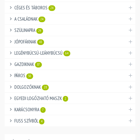
CÉGES ÉS TÁBOROS
24
A CSALÁDNAK
24
SZÜLINAPRA
29
JÓPOFÁKNAK
43
LEGÉNYBÚCSÚ-LEÁNYBÚCSÚ
64
GAZDIKNAK
87
PÁROS
30
DOLGOZÓKNAK
28
EGYEDI LOGÓZHATÓ MASZK
2
KARÁCSONYRA
7
FUSS SZÍVBŐL
4