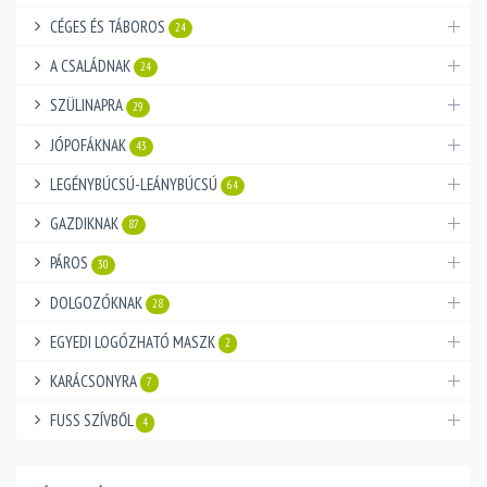
CÉGES ÉS TÁBOROS
24
A CSALÁDNAK
24
SZÜLINAPRA
29
JÓPOFÁKNAK
43
LEGÉNYBÚCSÚ-LEÁNYBÚCSÚ
64
GAZDIKNAK
87
PÁROS
30
DOLGOZÓKNAK
28
EGYEDI LOGÓZHATÓ MASZK
2
KARÁCSONYRA
7
FUSS SZÍVBŐL
4