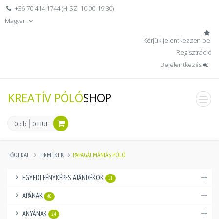
+36 70 414 1744 (H-SZ: 10:00-19:30)
Magyar
Kérjük jelentkezzen be!
Regisztráció
Bejelentkezés
KREATÍV PÓLÓ
SHOP
men
0 db
0 HUF
FŐOLDAL
TERMÉKEK
PAPAGÁJ MÁNIÁS PÓLÓ
EGYEDI FÉNYKÉPES AJÁNDÉKOK
11
APÁNAK
40
ANYÁNAK
24