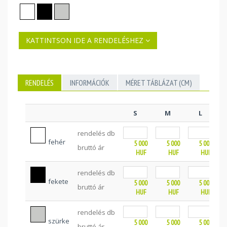
KATTINTSON IDE A RENDELÉSHEZ
RENDELÉS
INFORMÁCIÓK
MÉRET TÁBLÁZAT (CM)
S
M
L
rendelés db
fehér
5 000
5 000
5 000
bruttó ár
HUF
HUF
HUF
rendelés db
fekete
5 000
5 000
5 000
bruttó ár
HUF
HUF
HUF
rendelés db
szürke
5 000
5 000
5 000
bruttó ár