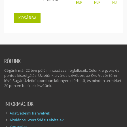
HUF
HUF
HUF
RÓLUNK
Cégünk már 22 éve póló mintázással foglalkozik. Célunk a gyors és
pontos kiszolgálás. Üzletünk a város szívében, az Örs Vezér téren
lévő Sugár Üzletközpontban könnyen elérhető, és minden terméket
20 percen belül elkészítünk.
INFORMÁCIÓK
Adatvédelmi Irányelvek
Általános Szerződési Feltételek
Kapcsolat