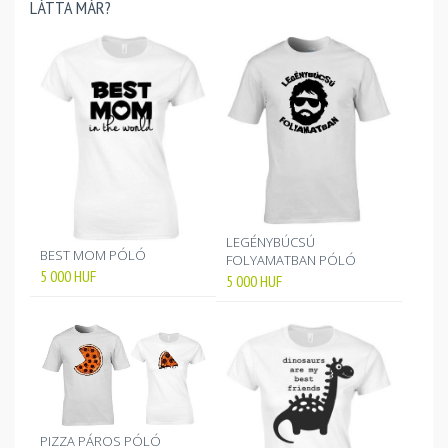
LÁTTA MÁR?
LEGÉNYBÚCSÚ
BEST MOM PÓLÓ
FOLYAMATBAN PÓLÓ
5 000
HUF
5 000
HUF
PIZZA PÁROS PÓLÓ