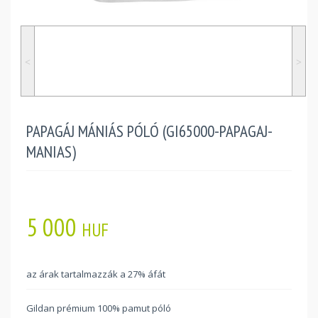
˂
˃
PAPAGÁJ MÁNIÁS PÓLÓ (GI65000-PAPAGAJ-
MANIAS)
5 000
HUF
az árak tartalmazzák a 27% áfát
Gildan prémium 100% pamut póló