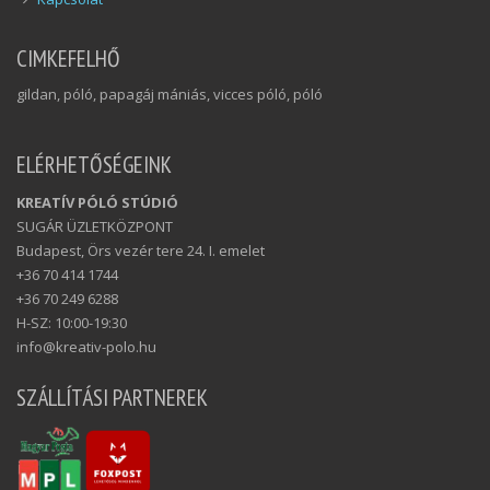
CIMKEFELHŐ
gildan, póló, papagáj mániás, vicces póló, póló
ELÉRHETŐSÉGEINK
KREATÍV PÓLÓ STÚDIÓ
SUGÁR ÜZLETKÖZPONT
Budapest, Örs vezér tere 24. I. emelet
+36 70 414 1744
+36 70 249 6288
H-SZ: 10:00-19:30
info@kreativ-polo.hu
SZÁLLÍTÁSI PARTNEREK