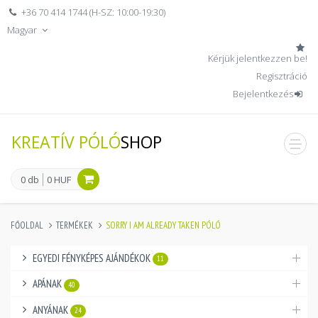
+36 70 414 1744 (H-SZ: 10:00-19:30)
Magyar
Kérjük jelentkezzen be!
Regisztráció
Bejelentkezés
KREATÍV PÓLÓ
SHOP
men
0 db
0 HUF
FŐOLDAL
TERMÉKEK
SORRY I AM ALREADY TAKEN PÓLÓ
EGYEDI FÉNYKÉPES AJÁNDÉKOK
11
APÁNAK
40
ANYÁNAK
24