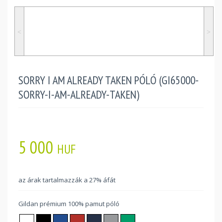
˂
˃
SORRY I AM ALREADY TAKEN PÓLÓ (GI65000-
SORRY-I-AM-ALREADY-TAKEN)
5 000
HUF
az árak tartalmazzák a 27% áfát
Gildan prémium 100% pamut póló