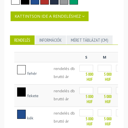
KATTINTSON IDE A RENDELÉSHEZ
RENDELÉS
INFORMÁCIÓK
MÉRET TÁBLÁZAT (CM)
S
M
L
rendelés db
fehér
5 000
5 000
5 0
bruttó ár
HUF
HUF
HU
rendelés db
fekete
5 000
5 000
5 0
bruttó ár
HUF
HUF
HU
rendelés db
kék
5 000
5 000
5 0
bruttó ár
HUF
HUF
HU