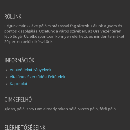
RÓLUNK
Cégünk már 22 éve póló mintázással foglalkozik. Célunk a gyors és
pontos kiszolgálás. Üzletünk a város szívében, az Örs Vezér téren
lévő Sugár Üzletközpontban könnyen elérhető, és minden terméket
20 percen belül elkészítünk.
INFORMÁCIÓK
Adatvédelmi Irányelvek
Általános Szerződési Feltételek
Kapcsolat
CIMKEFELHŐ
gildan, póló, sory i am already taken póló, vicces póló, férfi póló
ELÉRHETŐSÉGEINK