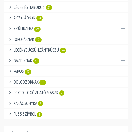
CÉGES ÉS TÁBOROS
24
A CSALÁDNAK
24
SZÜLINAPRA
29
JÓPOFÁKNAK
43
LEGÉNYBÚCSÚ-LEÁNYBÚCSÚ
64
GAZDIKNAK
87
PÁROS
30
DOLGOZÓKNAK
28
EGYEDI LOGÓZHATÓ MASZK
2
KARÁCSONYRA
7
FUSS SZÍVBŐL
4