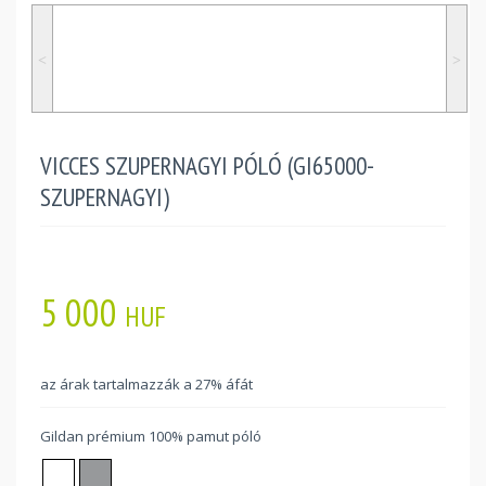
˂
˃
VICCES SZUPERNAGYI PÓLÓ (GI65000-
SZUPERNAGYI)
5 000
HUF
az árak tartalmazzák a 27% áfát
Gildan prémium 100% pamut póló