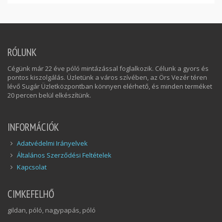
RÓLUNK
Cégünk már 22 éve póló mintázással foglalkozik. Célunk a gyors és
pontos kiszolgálás. Üzletünk a város szívében, az Örs Vezér téren
lévő Sugár Üzletközpontban könnyen elérhető, és minden terméket
20 percen belül elkészítünk.
INFORMÁCIÓK
Adatvédelmi Irányelvek
Általános Szerződési Feltételek
Kapcsolat
CIMKEFELHŐ
gildan, póló, nagypapás, póló