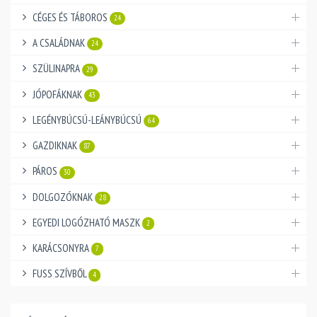
CÉGES ÉS TÁBOROS
24
A CSALÁDNAK
24
SZÜLINAPRA
29
JÓPOFÁKNAK
43
LEGÉNYBÚCSÚ-LEÁNYBÚCSÚ
64
GAZDIKNAK
87
PÁROS
30
DOLGOZÓKNAK
28
EGYEDI LOGÓZHATÓ MASZK
2
KARÁCSONYRA
7
FUSS SZÍVBŐL
4