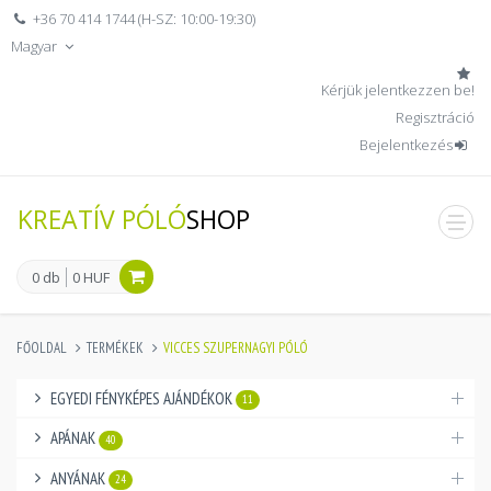
+36 70 414 1744 (H-SZ: 10:00-19:30)
Magyar
Kérjük jelentkezzen be!
Regisztráció
Bejelentkezés
KREATÍV PÓLÓ
SHOP
men
0 db
0 HUF
FŐOLDAL
TERMÉKEK
VICCES SZUPERNAGYI PÓLÓ
EGYEDI FÉNYKÉPES AJÁNDÉKOK
11
APÁNAK
40
ANYÁNAK
24