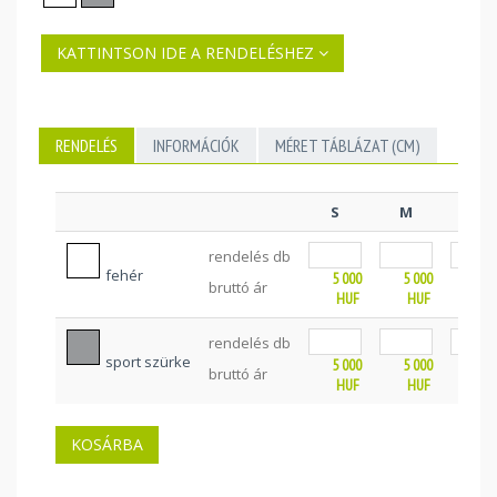
KATTINTSON IDE A RENDELÉSHEZ
RENDELÉS
INFORMÁCIÓK
MÉRET TÁBLÁZAT (CM)
S
M
L
rendelés db
fehér
5 000
5 000
5 0
bruttó ár
HUF
HUF
HU
rendelés db
sport szürke
5 000
5 000
5 0
bruttó ár
HUF
HUF
HU