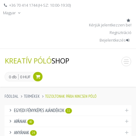
+36 70 414 1744 (H-SZ: 10:00-19:30)
Magyar
Kérjük jelentkezzen be!
Regisztráció
Bejelentkezés
KREATÍV PÓLÓ
SHOP
men
0 db
0 HUF
FŐOLDAL
TERMÉKEK
TŰZOLTONAK PÁRJA NINCSEN PÓLÓ
EGYEDI FÉNYKÉPES AJÁNDÉKOK
11
APÁNAK
40
ANYÁNAK
24