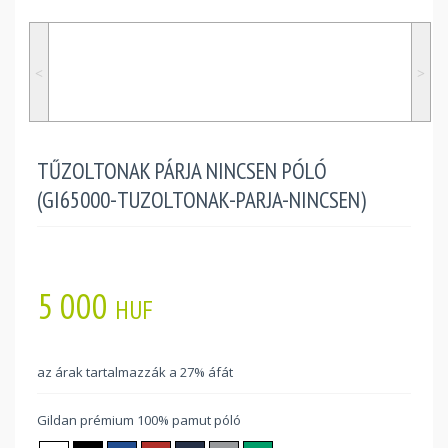
˂
˃
TŰZOLTONAK PÁRJA NINCSEN PÓLÓ
(GI65000-TUZOLTONAK-PARJA-NINCSEN)
5 000
HUF
az árak tartalmazzák a 27% áfát
Gildan prémium 100% pamut póló