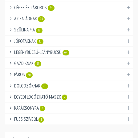
CÉGES ÉS TÁBOROS
24
A CSALÁDNAK
24
SZÜLINAPRA
29
JÓPOFÁKNAK
43
LEGÉNYBÚCSÚ-LEÁNYBÚCSÚ
64
GAZDIKNAK
87
PÁROS
30
DOLGOZÓKNAK
28
EGYEDI LOGÓZHATÓ MASZK
2
KARÁCSONYRA
7
FUSS SZÍVBŐL
4