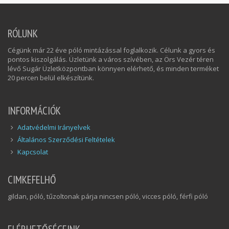
RÓLUNK
Cégünk már 22 éve póló mintázással foglalkozik. Célunk a gyors és
pontos kiszolgálás. Üzletünk a város szívében, az Örs Vezér téren
lévő Sugár Üzletközpontban könnyen elérhető, és minden terméket
20 percen belül elkészítünk.
INFORMÁCIÓK
Adatvédelmi Irányelvek
Általános Szerződési Feltételek
Kapcsolat
CIMKEFELHŐ
gildan, póló, tűzoltonak párja nincsen póló, vicces póló, férfi póló