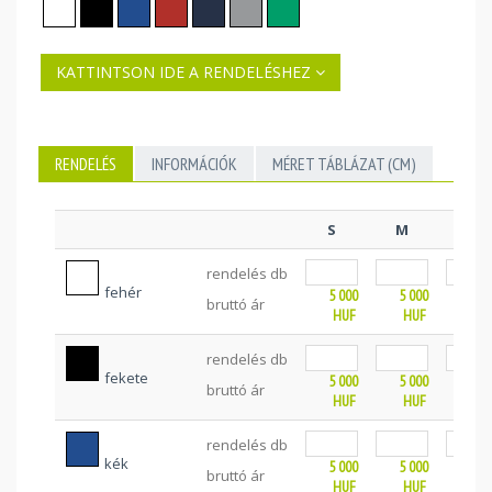
KATTINTSON IDE A RENDELÉSHEZ
RENDELÉS
INFORMÁCIÓK
MÉRET TÁBLÁZAT (CM)
S
M
L
rendelés db
fehér
5 000
5 000
5 0
bruttó ár
HUF
HUF
HU
rendelés db
fekete
5 000
5 000
5 0
bruttó ár
HUF
HUF
HU
rendelés db
kék
5 000
5 000
5 0
bruttó ár
HUF
HUF
HU