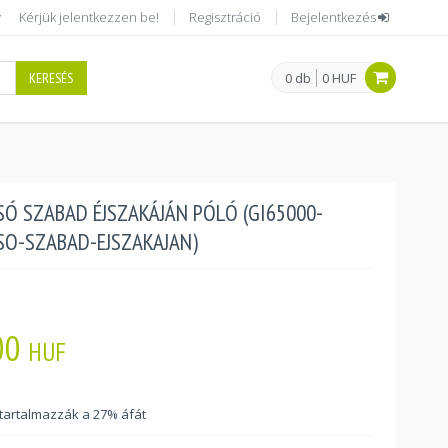
Kérjük jelentkezzen be!
Regisztráció
Bejelentkezés
KERESÉS
0 db
0 HUF
Ó SZABAD ÉJSZAKÁJÁN PÓLÓ (GI65000-
O-SZABAD-EJSZAKAJAN)
00
HUF
 tartalmazzák a 27% áfát