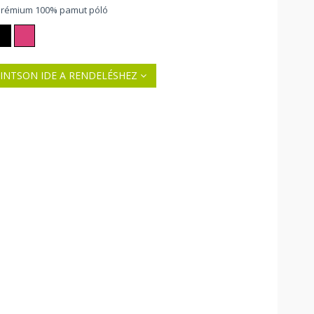
prémium 100% pamut póló
INTSON IDE A RENDELÉSHEZ