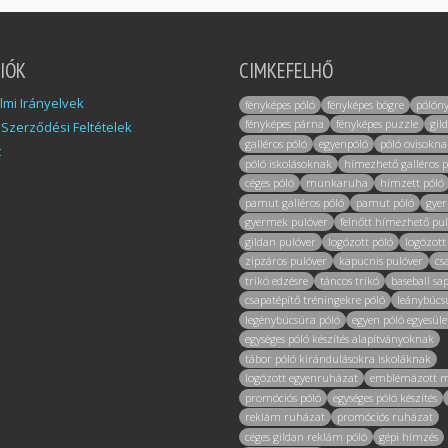
IÓK
CIMKEFELHŐ
mi Irányelvek
fényképes póló
fényképes bögre
pólón
fényképes párna
fényképes puzzle
gil
 Szerződési Feltételek
galléros póló
egyenpóló
póló ovisokna
t
póló iskolásoknak
hímezhető galléros p
céges póló
munkaruha
hímzett póló
pamut galléros póló
pamut póló
gye
gyermek pulóver
felnőtt hímezhető pu
gildan pulóver
logózott póló
logózott
zipzáros pulóver
kapucnis pulóver
cs
trikó edzésre
táncos trikó
baseball sa
csapatépítő tréningekre póló
leánybúcs
legénybúcsúra póló
egyen póló egyesül
egységes póló készítés alapítványoknak
tábor póló kirándulásokra iskoláknak
logózott egyenruházat
emblémázott 
promóciós póló
egységes póló készítés
reklám ruházat
promóciós ruházat
céges gildan reklám póló
gépi hímzés