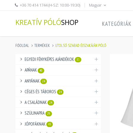
+36 70 414 1744 (H-SZ: 10:00-19:30)
Magyar
KREATÍV PÓLÓ
SHOP
KATEGÓRIÁK
FŐOLDAL
TERMÉKEK
UTOLSÓ SZABAD ÉJSZAKÁJÁN PÓLÓ
EGYEDI FÉNYKÉPES AJÁNDÉKOK
11
APÁNAK
40
ANYÁNAK
24
CÉGES ÉS TÁBOROS
24
A CSALÁDNAK
24
SZÜLINAPRA
29
JÓPOFÁKNAK
43