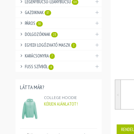
LEGÉNYBÚCSÚ-LEÁNYBÚCSÚ
64
GAZDIKNAK
87
PÁROS
30
DOLGOZÓKNAK
28
EGYEDI LOGÓZHATÓ MASZK
2
KARÁCSONYRA
7
FUSS SZÍVBŐL
4
LÁTTA MÁR?
˂
COLLEGE HOODIE
KÉRJEN AJÁNLATOT!
RENDEL