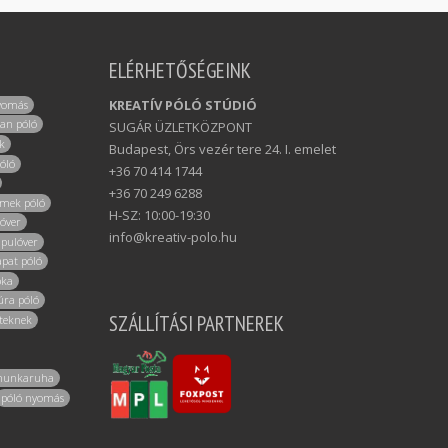
ELÉRHETŐSÉGEINK
KREATÍV PÓLÓ STÚDIÓ
yomás
dan póló
SUGÁR ÜZLETKÖZPONT
k
Budapest, Örs vezér tere 24. I. emelet
óló
+36 70 414 1744
+36 70 249 6288
rmek póló
H-SZ: 10:00-19:30
lóver
info@kreativ-polo.hu
 pulóver
apat póló
pka
úra póló
SZÁLLÍTÁSI PARTNEREK
eteknek
munkaruha
póló nyomás