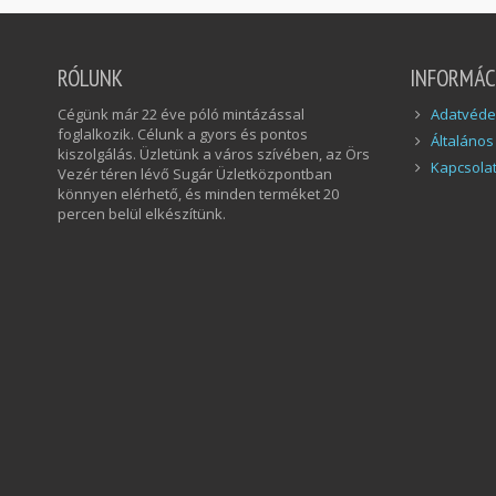
RÓLUNK
INFORMÁC
Cégünk már 22 éve póló mintázással
Adatvédel
foglalkozik. Célunk a gyors és pontos
Általános
kiszolgálás. Üzletünk a város szívében, az Örs
Kapcsola
Vezér téren lévő Sugár Üzletközpontban
könnyen elérhető, és minden terméket 20
percen belül elkészítünk.