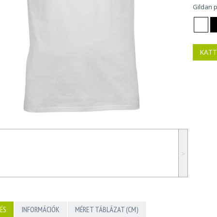
Gildan 
KATT
˃
ÉS
INFORMÁCIÓK
MÉRET TÁBLÁZAT (CM)