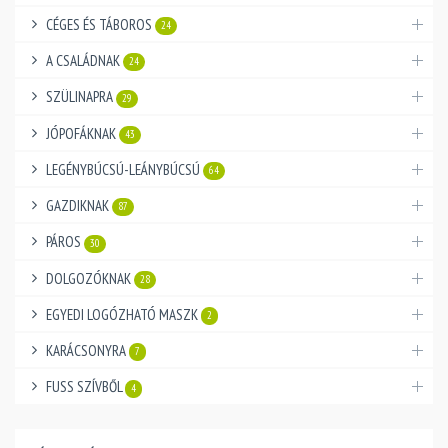
CÉGES ÉS TÁBOROS
24
A CSALÁDNAK
24
SZÜLINAPRA
29
JÓPOFÁKNAK
43
LEGÉNYBÚCSÚ-LEÁNYBÚCSÚ
64
GAZDIKNAK
87
PÁROS
30
DOLGOZÓKNAK
28
EGYEDI LOGÓZHATÓ MASZK
2
KARÁCSONYRA
7
FUSS SZÍVBŐL
4