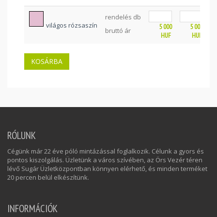
rendelés db
világos rózsaszín
5 000
5 000
bruttó ár
HUF
HUF
RÓLUNK
Cégünk már 22 éve póló mintázással foglalkozik. Célunk a gyors és
pontos kiszolgálás. Üzletünk a város szívében, az Örs Vezér téren
lévő Sugár Üzletközpontban könnyen elérhető, és minden terméket
20 percen belül elkészítünk.
INFORMÁCIÓK