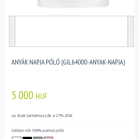
˂
˃
ANYÁK NAPJA PÓLÓ (GIL64000-ANYAK-NAPJA)
5 000
HUF
az árak tartalmazzák a 27% áfát
Gildan női 100% pamut póló