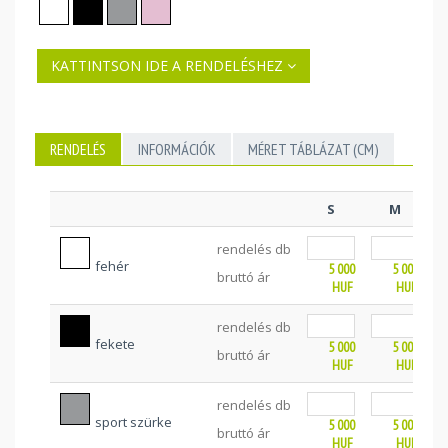
KATTINTSON IDE A RENDELÉSHEZ
RENDELÉS
INFORMÁCIÓK
MÉRET TÁBLÁZAT (CM)
S
M
rendelés db
fehér
5 000
5 000
bruttó ár
HUF
HUF
rendelés db
fekete
5 000
5 000
bruttó ár
HUF
HUF
rendelés db
sport szürke
5 000
5 000
bruttó ár
HUF
HUF