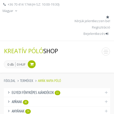
+36 70 414 1744 (H-SZ: 10:00-19:30)
Magyar
Kérjük jelentkezzen be!
Regisztráció
Bejelentkezés
KREATÍV PÓLÓ
SHOP
men
0 db
0 HUF
FŐOLDAL
TERMÉKEK
ANYÁK NAPJA PÓLÓ
EGYEDI FÉNYKÉPES AJÁNDÉKOK
11
APÁNAK
40
ANYÁNAK
24