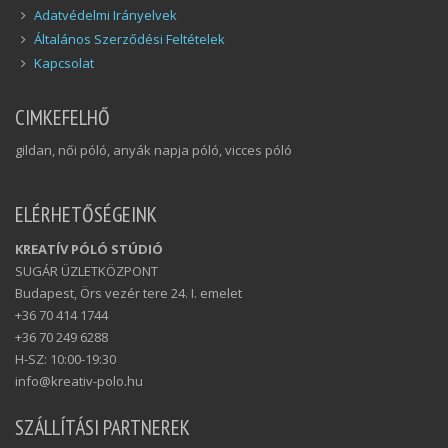
Adatvédelmi Irányelvek
Általános Szerződési Feltételek
Kapcsolat
CIMKEFELHŐ
gildan, női póló, anyák napja póló, vicces póló
ELÉRHETŐSÉGEINK
KREATÍV PÓLÓ STÚDIÓ
SUGÁR ÜZLETKÖZPONT
Budapest, Örs vezér tere 24. I. emelet
+36 70 414 1744
+36 70 249 6288
H-SZ: 10:00-19:30
info@kreativ-polo.hu
SZÁLLÍTÁSI PARTNEREK