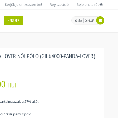
Kérjük jelentkezzen be!
Regisztráció
Bejelentkezés
KERESÉS
0 db
0 HUF
 LOVER NŐI PÓLÓ (GIL64000-PANDA-LOVER)
00
HUF
 tartalmazzák a 27% áfát
női 100% pamut póló