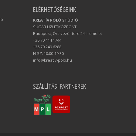
ELÉRHETŐSÉGEINK
ló
KREATÍV PÓLÓ STÚDIÓ
SUGÁR ÜZLETKÖZPONT
Budapest, Örs vezér tere 24. I. emelet
+36 70 414 1744
+36 70 249 6288
H-SZ: 10:00-19:30
info@kreativ-polo.hu
SZÁLLÍTÁSI PARTNEREK