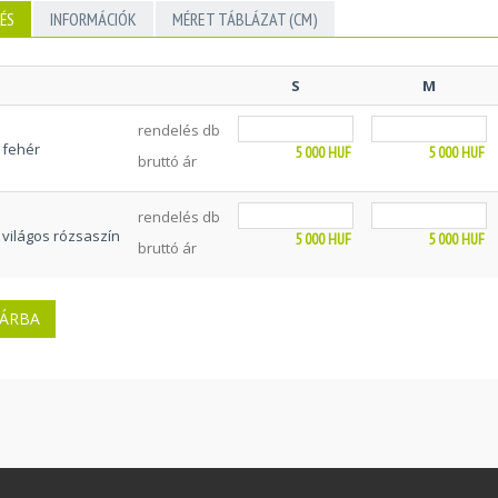
ÉS
INFORMÁCIÓK
MÉRET TÁBLÁZAT (CM)
S
M
rendelés db
fehér
5 000
HUF
5 000
HUF
bruttó ár
rendelés db
világos rózsaszín
5 000
HUF
5 000
HUF
bruttó ár