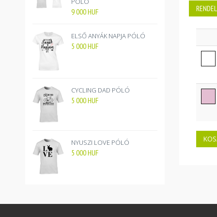
PÓLÓ
RENDEL
9 000
HUF
ELSŐ ANYÁK NAPJA PÓLÓ
5 000
HUF
CYCLING DAD PÓLÓ
5 000
HUF
NYUSZI LOVE PÓLÓ
5 000
HUF