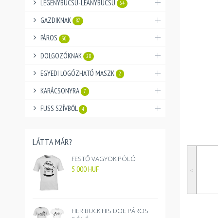
LEGÉNYBÚCSÚ-LEÁNYBÚCSÚ
64
GAZDIKNAK
87
PÁROS
30
DOLGOZÓKNAK
28
EGYEDI LOGÓZHATÓ MASZK
2
KARÁCSONYRA
7
FUSS SZÍVBŐL
4
LÁTTA MÁR?
FESTŐ VAGYOK PÓLÓ
5 000
HUF
˂
HER BUCK HIS DOE PÁROS