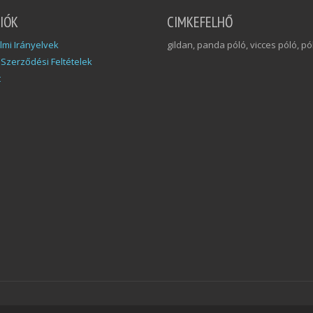
IÓK
CIMKEFELHŐ
mi Irányelvek
gildan, panda póló, vicces póló, pó
 Szerződési Feltételek
t