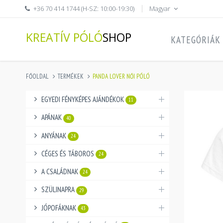
+36 70 414 1744 (H-SZ: 10:00-19:30)
Magyar
KREATÍV PÓLÓ
SHOP
KATEGÓRIÁK
FŐOLDAL
TERMÉKEK
PANDA LOVER NŐI PÓLÓ
EGYEDI FÉNYKÉPES AJÁNDÉKOK
11
APÁNAK
40
ANYÁNAK
24
CÉGES ÉS TÁBOROS
24
A CSALÁDNAK
24
SZÜLINAPRA
29
JÓPOFÁKNAK
43