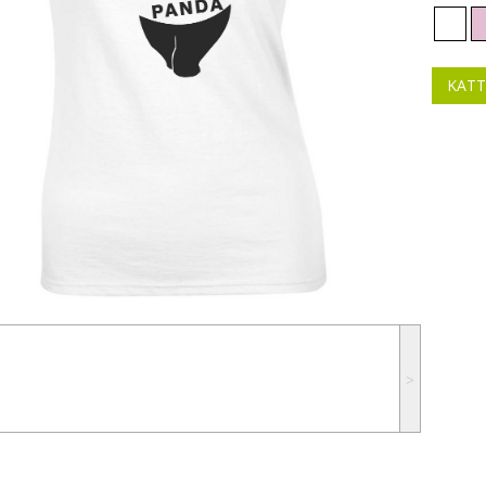
KATT
˃