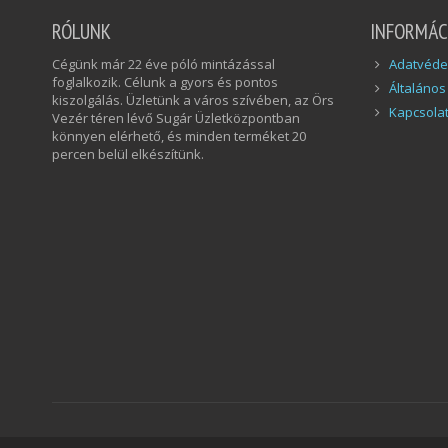
RÓLUNK
INFORMÁC
Cégünk már 22 éve póló mintázással
Adatvédel
foglalkozik. Célunk a gyors és pontos
Általános
kiszolgálás. Üzletünk a város szívében, az Örs
Kapcsola
Vezér téren lévő Sugár Üzletközpontban
könnyen elérhető, és minden terméket 20
percen belül elkészítünk.