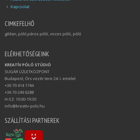
Kapcsolat
CIMKEFELHŐ
gildan, póló,páros póló, vicces póló, póló
ELÉRHETŐSÉGEINK
KREATÍV PÓLÓ STÚDIÓ
SUGÁR ÜZLETKÖZPONT
Budapest, Örs vezér tere 24. I. emelet
+36 70 414 1744
+36 70 249 6288
H-SZ: 10:00-19:30
info@kreativ-polo.hu
SZÁLLÍTÁSI PARTNEREK