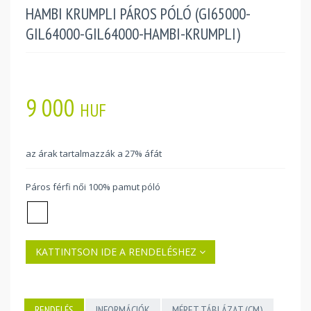
HAMBI KRUMPLI PÁROS PÓLÓ (GI65000-
GIL64000-GIL64000-HAMBI-KRUMPLI)
9 000
HUF
az árak tartalmazzák a 27% áfát
Páros férfi női 100% pamut póló
KATTINTSON IDE A RENDELÉSHEZ
RENDELÉS
INFORMÁCIÓK
MÉRET TÁBLÁZAT (CM)