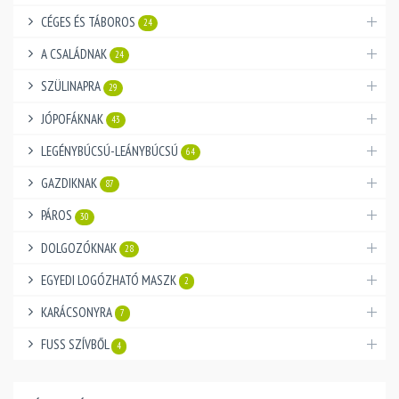
CÉGES ÉS TÁBOROS
24
A CSALÁDNAK
24
SZÜLINAPRA
29
JÓPOFÁKNAK
43
LEGÉNYBÚCSÚ-LEÁNYBÚCSÚ
64
GAZDIKNAK
87
PÁROS
30
DOLGOZÓKNAK
28
EGYEDI LOGÓZHATÓ MASZK
2
KARÁCSONYRA
7
FUSS SZÍVBŐL
4