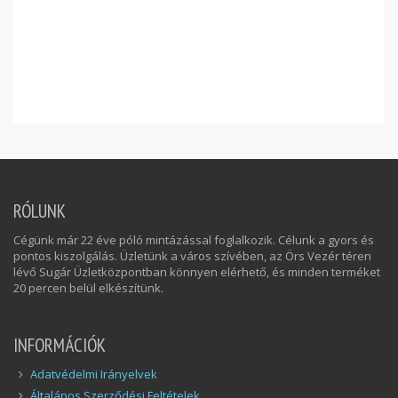
RÓLUNK
Cégünk már 22 éve póló mintázással foglalkozik. Célunk a gyors és
pontos kiszolgálás. Üzletünk a város szívében, az Örs Vezér téren
lévő Sugár Üzletközpontban könnyen elérhető, és minden terméket
20 percen belül elkészítünk.
INFORMÁCIÓK
Adatvédelmi Irányelvek
Általános Szerződési Feltételek