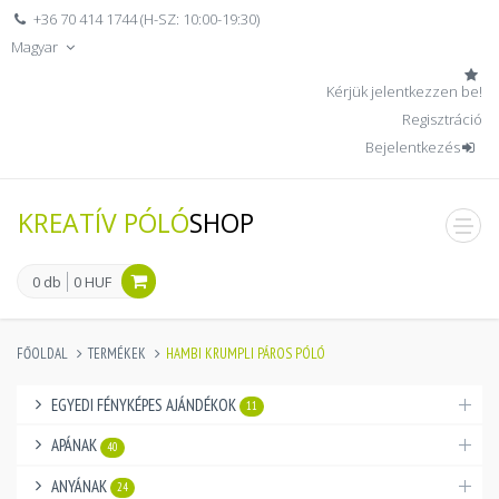
+36 70 414 1744 (H-SZ: 10:00-19:30)
Magyar
Kérjük jelentkezzen be!
Regisztráció
Bejelentkezés
KREATÍV PÓLÓ
SHOP
men
0 db
0 HUF
FŐOLDAL
TERMÉKEK
HAMBI KRUMPLI PÁROS PÓLÓ
EGYEDI FÉNYKÉPES AJÁNDÉKOK
11
APÁNAK
40
ANYÁNAK
24