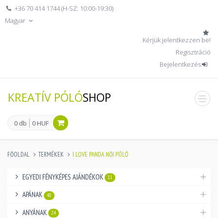
+36 70 414 1744 (H-SZ: 10:00-19:30)
Magyar
Kérjük jelentkezzen be!
Regisztráció
Bejelentkezés
KREATÍV PÓLÓ
SHOP
men
0 db
0 HUF
FŐOLDAL
TERMÉKEK
I LOVE PANDA NŐI PÓLÓ
EGYEDI FÉNYKÉPES AJÁNDÉKOK
11
APÁNAK
40
ANYÁNAK
24