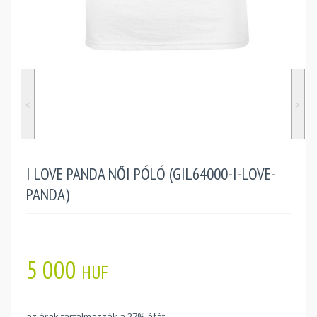
˂
˃
I LOVE PANDA NŐI PÓLÓ (GIL64000-I-LOVE-
PANDA)
5 000
HUF
az árak tartalmazzák a 27% áfát