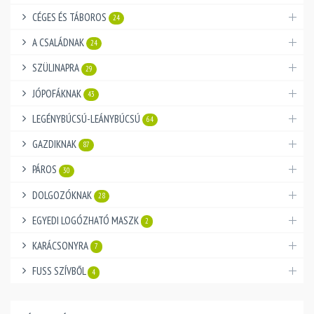
CÉGES ÉS TÁBOROS
24
A CSALÁDNAK
24
SZÜLINAPRA
29
JÓPOFÁKNAK
43
LEGÉNYBÚCSÚ-LEÁNYBÚCSÚ
64
GAZDIKNAK
87
PÁROS
30
DOLGOZÓKNAK
28
EGYEDI LOGÓZHATÓ MASZK
2
KARÁCSONYRA
7
FUSS SZÍVBŐL
4