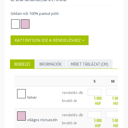
Gildan női 100% pamut póló
KATTINTSON IDE A RENDELÉSHEZ
RENDELÉS
INFORMÁCIÓK
MÉRET TÁBLÁZAT (CM)
S
M
rendelés db
fehér
5 000
5 000
bruttó ár
HUF
HUF
rendelés db
világos rózsaszín
5 000
5 000
bruttó ár
HUF
HUF