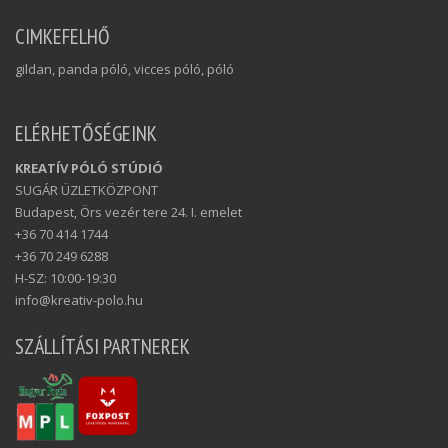
CIMKEFELHŐ
gildan, panda póló, vicces póló, póló
ELÉRHETŐSÉGEINK
KREATÍV PÓLÓ STÚDIÓ
SUGÁR ÜZLETKÖZPONT
Budapest, Örs vezér tere 24. I. emelet
+36 70 414 1744
+36 70 249 6288
H-SZ: 10:00-19:30
info@kreativ-polo.hu
SZÁLLÍTÁSI PARTNEREK