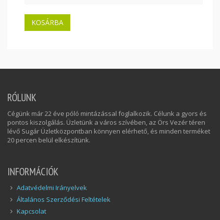
RÓLUNK
Cégünk már 22 éve póló mintázással foglalkozik. Célunk a gyors és
pontos kiszolgálás. Üzletünk a város szívében, az Örs Vezér téren
lévő Sugár Üzletközpontban könnyen elérhető, és minden terméket
20 percen belül elkészítünk.
INFORMÁCIÓK
Adatvédelmi Irányelvek
Általános Szerződési Feltételek
Kapcsolat